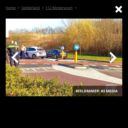
Home
Gelderland
112 Westervoort
BEELDMAKER: AS MEDIA
.