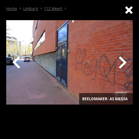
Home
Limburg
112 Weert
BEELDMAKER: AS MEDIA
.