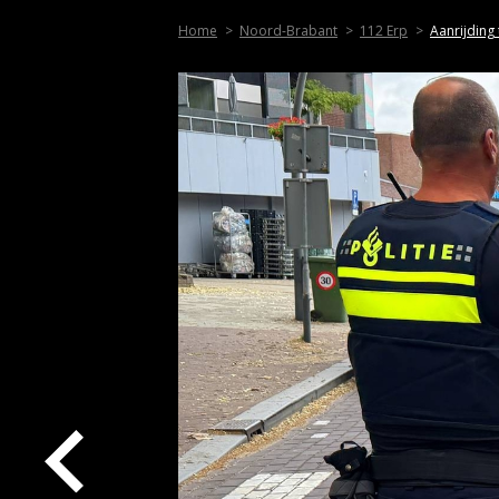
Home
Noord-Brabant
112 Erp
Aanrijding