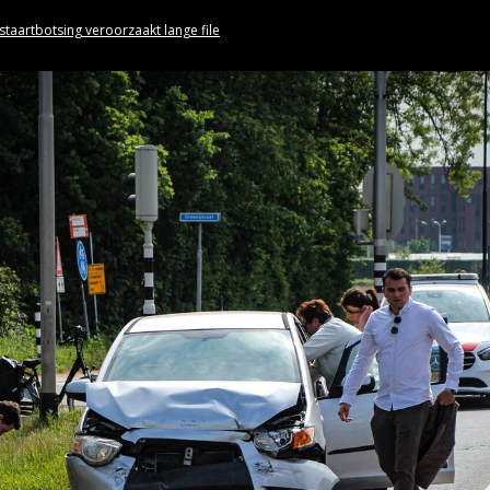
staartbotsing veroorzaakt lange file