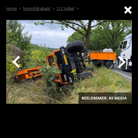
Home
Noord-Brabant
112 Volkel
BEELDMAKER: AS MEDIA
.