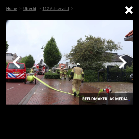
Home
Utrecht
112 Achterveld
BEELDMAKER: AS MEDIA
.