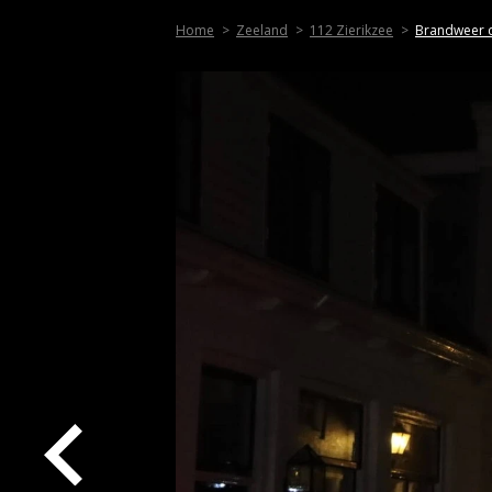
Home
Zeeland
112 Zierikzee
Brandweer co