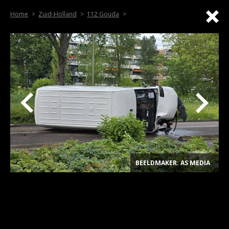
Home
Zuid-Holland
112 Gouda
BEELDMAKER: AS MEDIA
.