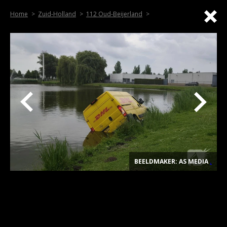
Home
Zuid-Holland
112 Oud-Beijerland
BEELDMAKER: AS MEDIA
.