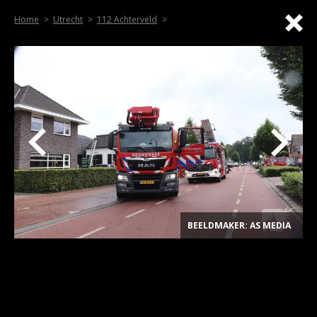
Home
Utrecht
112 Achterveld
BEELDMAKER: AS MEDIA
.