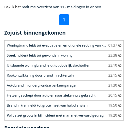
Bekijk het
realtime overzicht van 112 meldingen in Annen
.
1
Zojuist binnengekomen
Woningbrand leidt tot evacuatie en emotionele redding van kat
01:37
Steekincident leidt tot gewonde in woning
23:38
Uitslaande woningbrand leidt tot dodelijk slachtoffer
23:10
Rookontwikkeling door brand in achtertuin
22:15
Autobrand in ondergrondse parkeergarage
21:30
Fietser geschept door auto en naar ziekenhuis gebracht
20:15
Brand in trein leidt tot grote inzet van hulpdiensten
19:50
Politie zet groots in bij incident met man met verward gedrag
19:20