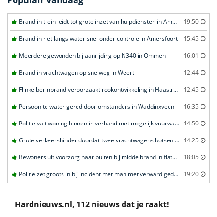
Populair vandaag
Brand in trein leidt tot grote inzet van hulpdiensten in Amersfoort
19:50
Brand in riet langs water snel onder controle in Amersfoort
15:45
Meerdere gewonden bij aanrijding op N340 in Ommen
16:01
Brand in vrachtwagen op snelweg in Weert
12:44
Flinke bermbrand veroorzaakt rookontwikkeling in Haastrecht
12:45
Persoon te water gered door omstanders in Waddinxveen
16:35
Politie valt woning binnen in verband met mogelijk vuurwapen in Eindhoven
14:50
Grote verkeershinder doordat twee vrachtwagens botsen tunnel in Zwijndrecht
14:25
Bewoners uit voorzorg naar buiten bij middelbrand in flatwoning in Leeuwarden
18:05
Politie zet groots in bij incident met man met verward gedrag in Leeuwarden
19:20
Hardnieuws.nl, 112 nieuws dat je raakt!