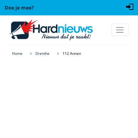
Doe je mee?
Home
Drenthe
112 Annen