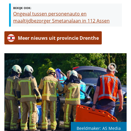
BEKIJK OOK:
Ongeval tussen personenauto en
maaltijdbezorger Smetanalaan in 112 Assen
Meer nieuws uit provincie Drenthe
Beeldmaker:
AS Media