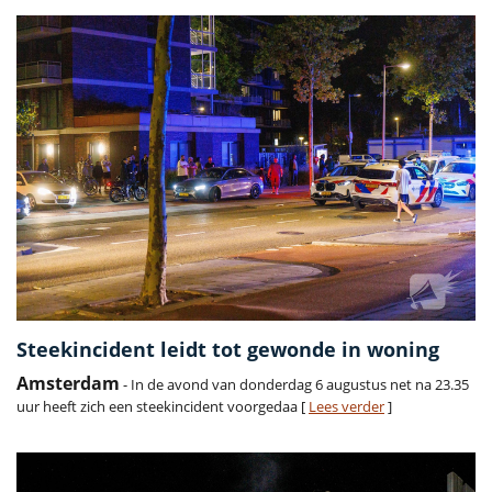
Steekincident leidt tot gewonde in woning
Amsterdam
- In de avond van donderdag 6 augustus net na 23.35
uur heeft zich een steekincident voorgedaa [
Lees verder
]