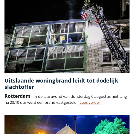
Uitslaande woningbrand leidt tot dodelijk
slachtoffer
Rotterdam
- In de late avond van donderdag 6 augustus niet lang
na 23.10 uur werd een brand vastgesteld [
Lees verder
]