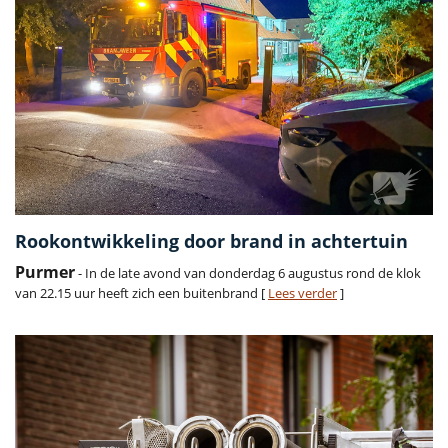
Rookontwikkeling door brand in achtertuin
Purmer
- In de late avond van donderdag 6 augustus rond de klok
van 22.15 uur heeft zich een buitenbrand [
Lees verder
]