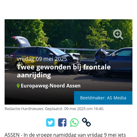
vrijdag 09 mei 2025
Twee gewonden bij frontale
aanrijding
Europaweg-Noord
Assen
Beeldmaker: AS Media
Redactie Hardnieuws
.
Geplaatst: 09 mei 2025 om 16:40.
ASSEN - In de vroege namiddag van vrijdag 9 mei iets