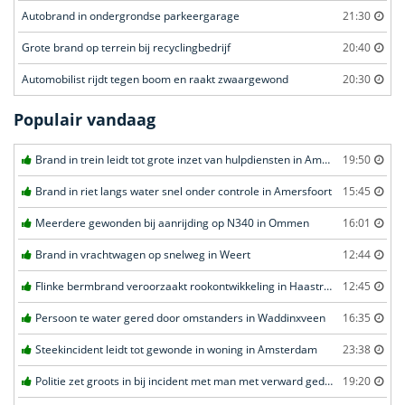
Autobrand in ondergrondse parkeergarage
21:30
Grote brand op terrein bij recyclingbedrijf
20:40
Automobilist rijdt tegen boom en raakt zwaargewond
20:30
Populair vandaag
Brand in trein leidt tot grote inzet van hulpdiensten in Amersfoort
19:50
Brand in riet langs water snel onder controle in Amersfoort
15:45
Meerdere gewonden bij aanrijding op N340 in Ommen
16:01
Brand in vrachtwagen op snelweg in Weert
12:44
Flinke bermbrand veroorzaakt rookontwikkeling in Haastrecht
12:45
Persoon te water gered door omstanders in Waddinxveen
16:35
Steekincident leidt tot gewonde in woning in Amsterdam
23:38
Politie zet groots in bij incident met man met verward gedrag in Leeuwarden
19:20