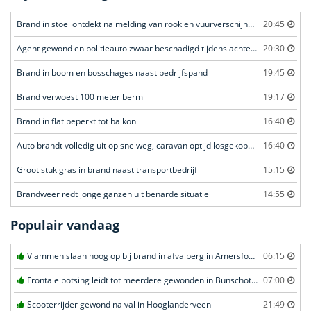
Brand in stoel ontdekt na melding van rook en vuurverschijnselen in portiekflat
20:45
Agent gewond en politieauto zwaar beschadigd tijdens achtervolging
20:30
Brand in boom en bosschages naast bedrijfspand
19:45
Brand verwoest 100 meter berm
19:17
Brand in flat beperkt tot balkon
16:40
Auto brandt volledig uit op snelweg, caravan optijd losgekoppeld
16:40
Groot stuk gras in brand naast transportbedrijf
15:15
Brandweer redt jonge ganzen uit benarde situatie
14:55
Populair vandaag
Vlammen slaan hoog op bij brand in afvalberg in Amersfoort
06:15
Frontale botsing leidt tot meerdere gewonden in Bunschoten-Spakenburg
07:00
Scooterrijder gewond na val in Hooglanderveen
21:49