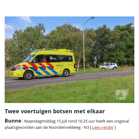
Vorige
Volge
Twee voertuigen botsen met elkaar
Bunne
- Maandagmiddag 15 juli rond 16.25 uur heeft een ongeval
plaatsgevonden aan de Noordenveldweg - N3 [
Lees verder
]