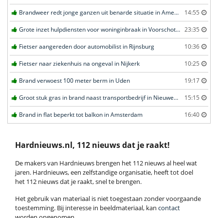
Brandweer redt jonge ganzen uit benarde situatie in Amersfoort
14:55
Grote inzet hulpdiensten voor woninginbraak in Voorschoten
23:35
Fietser aangereden door automobilist in Rijnsburg
10:36
Fietser naar ziekenhuis na ongeval in Nijkerk
10:25
Brand verwoest 100 meter berm in Uden
19:17
Groot stuk gras in brand naast transportbedrijf in Nieuwegein
15:15
Brand in flat beperkt tot balkon in Amsterdam
16:40
Hardnieuws.nl, 112 nieuws dat je raakt!
De makers van Hardnieuws brengen het 112 nieuws al heel wat
jaren. Hardnieuws, een zelfstandige organisatie, heeft tot doel
het 112 nieuws dat je raakt, snel te brengen.
Het gebruik van materiaal is niet toegestaan zonder voorgaande
toestemming. Bij interesse in beeldmateriaal, kan
contact
worden opgenomen.