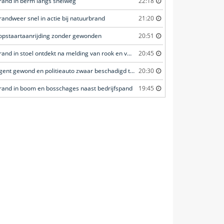
rand in berm langs snelweg
22:18
randweer snel in actie bij natuurbrand
21:20
opstaartaanrijding zonder gewonden
20:51
Brand in stoel ontdekt na melding van rook en vuurverschijnselen in portiekflat
20:45
Agent gewond en politieauto zwaar beschadigd tijdens achtervolging
20:30
rand in boom en bosschages naast bedrijfspand
19:45