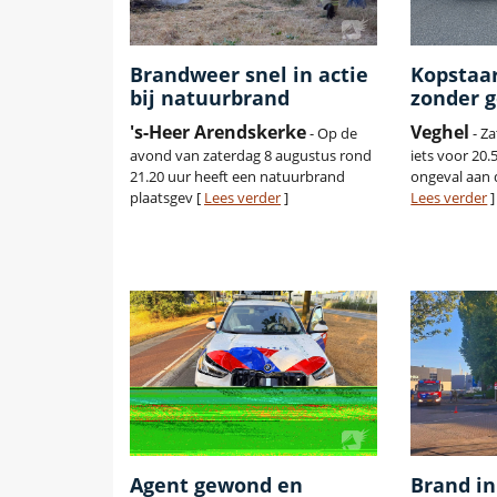
Brandweer snel in actie
Kopstaar
bij natuurbrand
zonder 
's-Heer Arendskerke
Veghel
- Op de
- Z
avond van zaterdag 8 augustus rond
iets voor 20
21.20 uur heeft een natuurbrand
ongeval aan 
plaatsgev [
Lees verder
]
Lees verder
]
Agent gewond en
Brand i