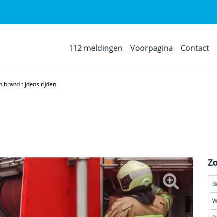
112 meldingen
Voorpagina
Contact
n brand tijdens rijden
Z
B
W