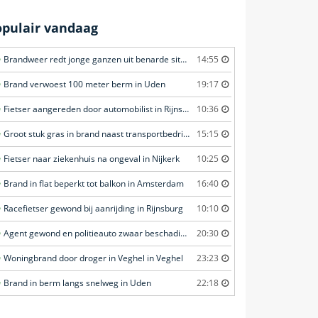
opulair vandaag
Brandweer redt jonge ganzen uit benarde situatie in Amersfoort
14:55
Brand verwoest 100 meter berm in Uden
19:17
Fietser aangereden door automobilist in Rijnsburg
10:36
Groot stuk gras in brand naast transportbedrijf in Nieuwegein
15:15
Fietser naar ziekenhuis na ongeval in Nijkerk
10:25
Brand in flat beperkt tot balkon in Amsterdam
16:40
Racefietser gewond bij aanrijding in Rijnsburg
10:10
Agent gewond en politieauto zwaar beschadigd tijdens achtervolging in Uden
20:30
Woningbrand door droger in Veghel in Veghel
23:23
Brand in berm langs snelweg in Uden
22:18