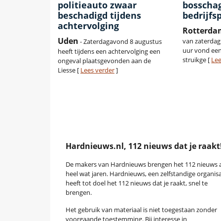
politieauto zwaar
bosscha
beschadigd tijdens
bedrijfs
achtervolging
Rotterda
Uden
van zaterdag
- Zaterdagavond 8 augustus
uur vond een
heeft tijdens een achtervolging een
struikge [
Lee
ongeval plaatsgevonden aan de
Liesse [
Lees verder
]
Hardnieuws.nl, 112 nieuws dat je raakt
De makers van Hardnieuws brengen het 112 nieuws a
heel wat jaren. Hardnieuws, een zelfstandige organisa
heeft tot doel het 112 nieuws dat je raakt, snel te
brengen.
Het gebruik van materiaal is niet toegestaan zonder
voorgaande toestemming. Bij interesse in