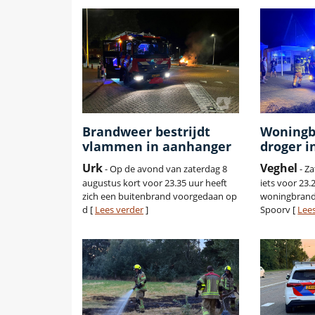
Brandweer bestrijdt
Woningb
vlammen in aanhanger
droger i
Urk
Veghel
- Op de avond van zaterdag 8
- Z
augustus kort voor 23.35 uur heeft
iets voor 23.
zich een buitenbrand voorgedaan op
woningbrand
d [
Lees verder
]
Spoorv [
Lee