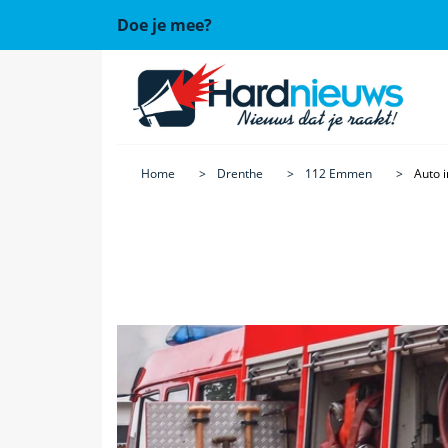
Doe je mee?
Home
Drenthe
112 Emmen
Auto i