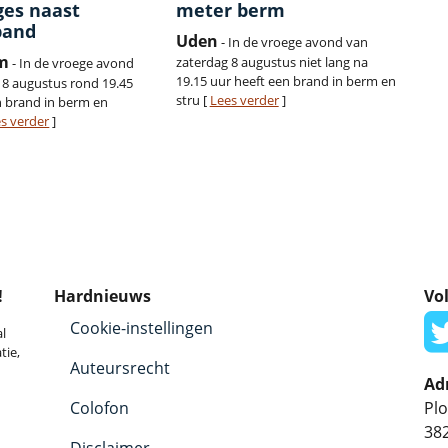
ges naast
meter berm
pand
Uden
- In de vroege avond van
m
zaterdag 8 augustus niet lang na
- In de vroege avond
19.15 uur heeft een brand in berm en
 8 augustus rond 19.45
stru [
Lees verder
]
 brand in berm en
s verder
]
!
Hardnieuws
Vol
Cookie-instellingen
l
tie,
Auteursrecht
Ad
Colofon
Plo
38
Disclaimer