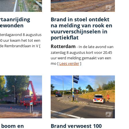
taanrijding
Brand in stoel ontdekt
gewonden
na melding van rook en
vuurverschijnselen in
aterdagavond 8 augustus
portiekflat
.50 uur kwam het tot een
de Rembrandtlaan in V [
Rotterdam
- In de late avond van
zaterdag 8 augustus kort voor 20.45
uur werd melding gemaakt van een
mo [
Lees verder
]
n boom en
Brand verwoest 100