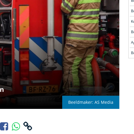
B
B
K
B
en
Beeldmaker: AS Media