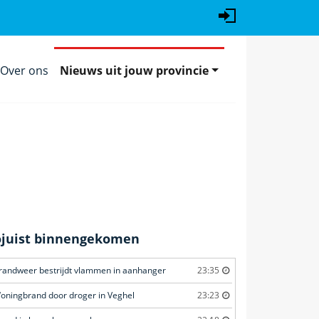
Over ons
Nieuws uit jouw provincie
ojuist binnengekomen
randweer bestrijdt vlammen in aanhanger
23:35
oningbrand door droger in Veghel
23:23