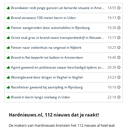
Brandweer redt jonge ganzen uit benarde situatie in Amersfoort
14:55
Brand verwoest 100 meter berm in Uden
19:17
Fietser aangereden door automobilist in Rijnsburg
10:36
Groot stuk gras in brand naast transportbedrijf in Nieuwegein
15:15
Fietser naar ziekenhuis na ongeval in Nijkerk
10:25
Brand in flat beperkt tot balkon in Amsterdam
16:40
Agent gewond en politieauto zwaar beschadigd tijdens achtervolging in Uden
20:30
Woningbrand door droger in Veghel in Veghel
23:23
Racefietser gewond bij aanrijding in Rijnsburg
10:10
Brand in berm langs snelweg in Uden
22:18
Hardnieuws.nl, 112 nieuws dat je raakt!
De makers van Hardnieuws brengen het 112 nieuws al heel wat