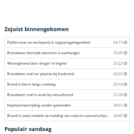
Zojuist binnengekomen
Politie-inzet na vechtpartij in uitgaansgelegenheid
03:15
Brandweer bestrijdt vlammen in aanhanger
23:35
Woningbrand door droger in Veghel
23:23
Brandweer snel ter plaatse bij bosbrand
22:25
Brand in berm langs snelweg
22:18
Brandweer snel in actie bij natuurbrand
21:20
Kopstaartaanrijding zonder gewonden
20:51
Brand in stoel ontdekt na melding van rook en vuurverschijnselen in portiekflat
20:45
Populair vandaag