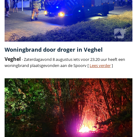
Woningbrand door droger in Veghel
Veghel
- Zaterdagavond 8 augustus iets voor 23.20 uur heeft een
woningbrand plaatsgevonden aan de Spoorv [
Lees verder
]