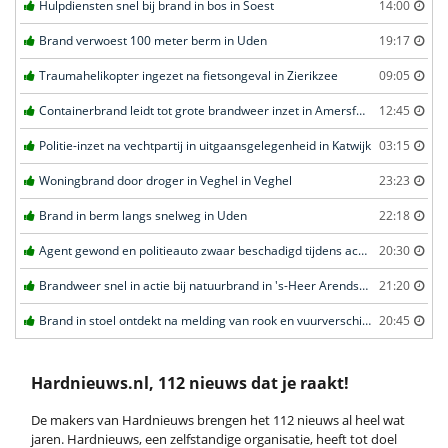
Hulpdiensten snel bij brand in bos in Soest
14:00
Brand verwoest 100 meter berm in Uden
19:17
Traumahelikopter ingezet na fietsongeval in Zierikzee
09:05
Containerbrand leidt tot grote brandweer inzet in Amersfoort
12:45
Politie-inzet na vechtpartij in uitgaansgelegenheid in Katwijk
03:15
Woningbrand door droger in Veghel in Veghel
23:23
Brand in berm langs snelweg in Uden
22:18
Agent gewond en politieauto zwaar beschadigd tijdens achtervolging in Uden
20:30
Brandweer snel in actie bij natuurbrand in 's-Heer Arendskerke
21:20
Brand in stoel ontdekt na melding van rook en vuurverschijnselen in portiekflat in Rotterdam
20:45
Hardnieuws.nl, 112 nieuws dat je raakt!
De makers van Hardnieuws brengen het 112 nieuws al heel wat
jaren. Hardnieuws, een zelfstandige organisatie, heeft tot doel