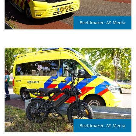
Beeldmaker:
AS Media
Beeldmaker:
AS Media