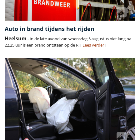
Auto in brand tijdens het rijden
Heelsum
- In de late avond van woensdag 5 augustus niet lang na
22.25 uur is een brand ontstaan op de Ri [
Lees verder
]