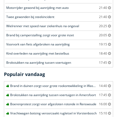
Motorrijder gewond bij aanrijding met auto
21:40
Twee gewonden bij steekincident
21:40
Wielrenner met spoed naar ziekenhuis na ongeval
20:25
Brand bij camperstalling zorgt voor grote inzet
20:05
Voorvork van fiets afgebroken na aanrijding
19:15
Kind overleden na aanrijding met bestelbus
18:40
Brokstukken na aanrijding tussen voertuigen
17:45
Populair vandaag
Brand in duinen zorgt voor grote rookontwikkeling in Wassenaar
14:40
Brokstukken na aanrijding tussen voertuigen in Amersfoort
17:45
Boerenprotest zorgt voor afgesloten rotonde in Renswoude
16:00
Vrachtwagen botsing veroorzaakt rugletsel in Vorstenbosch
15:10