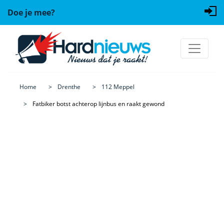
Doe je mee?
Home
Drenthe
112 Meppel
Fatbiker botst achterop lijnbus en raakt gewond