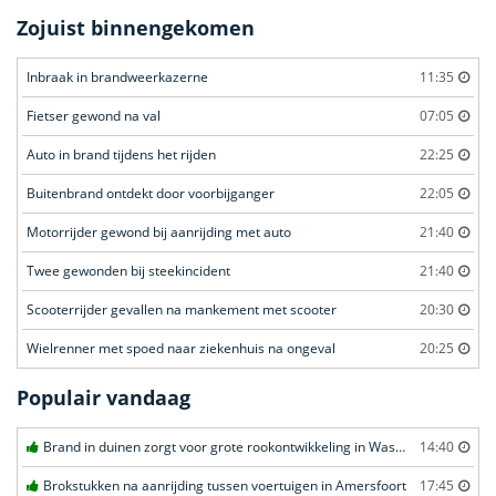
Zojuist binnengekomen
Inbraak in brandweerkazerne
11:35
Fietser gewond na val
07:05
Auto in brand tijdens het rijden
22:25
Buitenbrand ontdekt door voorbijganger
22:05
Motorrijder gewond bij aanrijding met auto
21:40
Twee gewonden bij steekincident
21:40
Scooterrijder gevallen na mankement met scooter
20:30
Wielrenner met spoed naar ziekenhuis na ongeval
20:25
Populair vandaag
Brand in duinen zorgt voor grote rookontwikkeling in Wassenaar
14:40
Brokstukken na aanrijding tussen voertuigen in Amersfoort
17:45