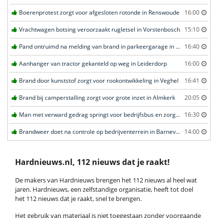
Boerenprotest zorgt voor afgesloten rotonde in Renswoude
16:00
Vrachtwagen botsing veroorzaakt rugletsel in Vorstenbosch
15:10
Pand ontruimd na melding van brand in parkeergarage in Leeuwarden
16:40
Aanhanger van tractor gekanteld op weg in Leiderdorp
16:00
Brand door kunststof zorgt voor rookontwikkeling in Veghel
16:41
Brand bij camperstalling zorgt voor grote inzet in Almkerk
20:05
Man met verward gedrag springt voor bedrijfsbus en zorgt voor opschudding in Veghel
16:30
Brandweer doet na controle op bedrijventerrein in Barneveld
14:00
Hardnieuws.nl, 112 nieuws dat je raakt!
De makers van Hardnieuws brengen het 112 nieuws al heel wat
jaren. Hardnieuws, een zelfstandige organisatie, heeft tot doel
het 112 nieuws dat je raakt, snel te brengen.
Het gebruik van materiaal is niet toegestaan zonder voorgaande