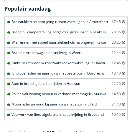
Populair vandaag
Brokstukken na aanrijding tussen voertuigen in Amersfoort
17:45
Brand bij camperstalling zorgt voor grote inzet in Almkerk
20:05
Wielrenner met spoed naar ziekenhuis na ongeval in Zwartebroek
20:25
Brand in vrachtwagen op snelweg in Weert
12:44
Flinke bermbrand veroorzaakt rookontwikkeling in Haastrecht
12:45
Kind overleden na aanrijding met bestelbus in Dordrecht
18:40
Auto in brand tijdens het rijden in Heelsum
22:25
Politie valt woning binnen in verband met mogelijk vuurwapen in Eindhoven
14:50
Motorrijder gewond bij aanrijding met auto in 't Veld
21:40
Voorvork van fiets afgebroken na aanrijding in Breezand
19:15