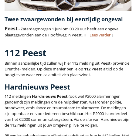
Twee zwaargewonden bij eenzijdig ongeval
Peest
- Zaterdagmorgen 1 juni om 03.20 uur heeft een ongeval
plaatsgevonden aan de Hoofdweg in Peest. H [
Lees verder
]
112 Peest
Binnen aanzienlijke tijd zullen wij hier 112 melding uit Peest (provincie
Drenthe) melden. Op deze manier ben je op
112 Peest
altijd op de
hoogte van waar een calamiteit zich plaatsvindt.
Hardnieuws Peest
112 meldingen
Hardnieuws Peest
(ook wel P2000 alarmeringen
genoemd) zijn meldingen om de hulpdiensten, waaronder politie,
brandweer, ambulance en traumateam te alarmeren. De meldingen
zijn openbaar en voor iedereen beschikbaar. Het P2000 is onderdeel
van het C2000 communicatiesysteem. Via de site van Hardnieuws zijn
de 112 meldingen uit jouw omgeving 'live' te volgen.
Bij een levenbedreigende of heterdaadsituaties kun je 112 bellen. Met