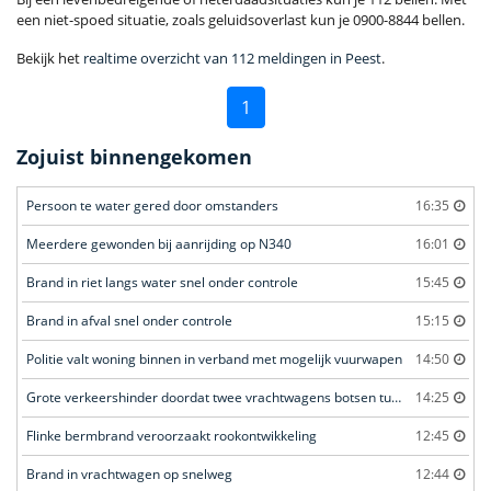
een niet-spoed situatie, zoals geluidsoverlast kun je 0900-8844 bellen.
Bekijk het
realtime overzicht van 112 meldingen in Peest
.
1
Zojuist binnengekomen
Persoon te water gered door omstanders
16:35
Meerdere gewonden bij aanrijding op N340
16:01
Brand in riet langs water snel onder controle
15:45
Brand in afval snel onder controle
15:15
Politie valt woning binnen in verband met mogelijk vuurwapen
14:50
Grote verkeershinder doordat twee vrachtwagens botsen tunnel
14:25
Flinke bermbrand veroorzaakt rookontwikkeling
12:45
Brand in vrachtwagen op snelweg
12:44