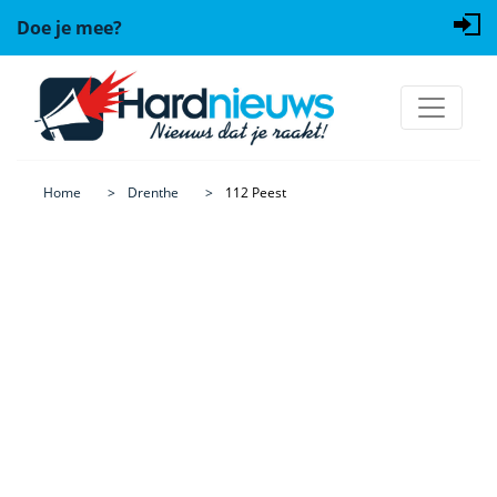
Doe je mee?
Home
Drenthe
112 Peest