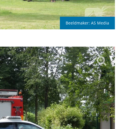
Beeldmaker:
AS Media