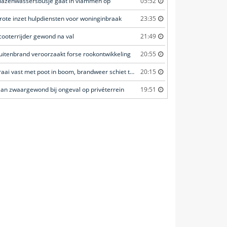
lazenwassersbusje gaat in vlammen op
05:52
rote inzet hulpdiensten voor woninginbraak
23:35
cooterrijder gewond na val
21:49
uitenbrand veroorzaakt forse rookontwikkeling
20:55
Kraai vast met poot in boom, brandweer schiet te hulp
20:15
an zwaargewond bij ongeval op privéterrein
19:51