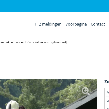
112 meldingen
Voorpagina
Contact
an bekneld onder IBC-container op zorgboerderij
Z
F
V