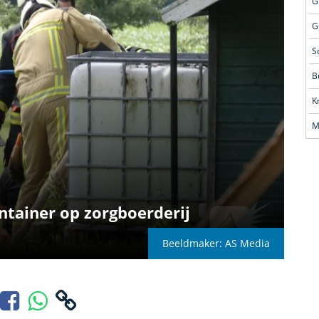
G
G
S
B
M
tainer op zorgboerderij
Beeldmaker: AS Media