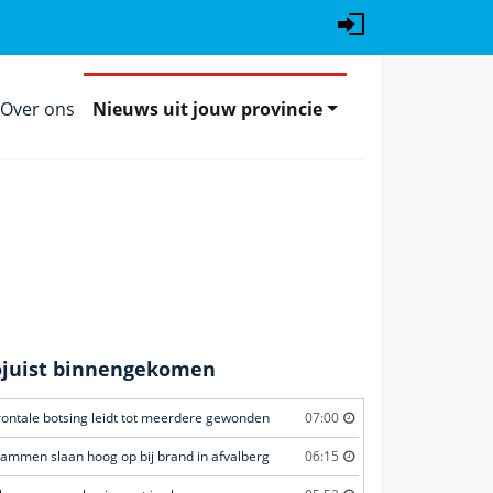
Over ons
Nieuws uit jouw provincie
ojuist binnengekomen
rontale botsing leidt tot meerdere gewonden
07:00
lammen slaan hoog op bij brand in afvalberg
06:15