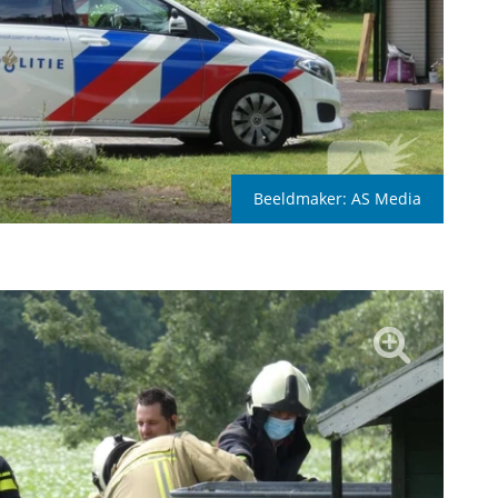
Beeldmaker:
AS Media