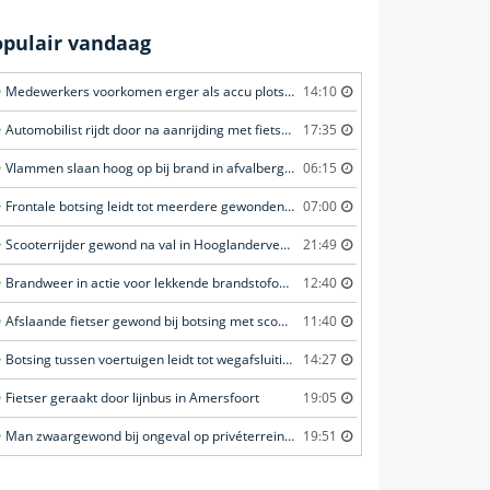
opulair vandaag
Medewerkers voorkomen erger als accu plots in brand vliegt in Amersfoort
14:10
Automobilist rijdt door na aanrijding met fietster in Amersfoort
17:35
Vlammen slaan hoog op bij brand in afvalberg in Amersfoort
06:15
Frontale botsing leidt tot meerdere gewonden in Bunschoten-Spakenburg
07:00
Scooterrijder gewond na val in Hooglanderveen
21:49
Brandweer in actie voor lekkende brandstofoplegger in Stroe
12:40
Afslaande fietser gewond bij botsing met scooterrijder in Katwijk
11:40
Botsing tussen voertuigen leidt tot wegafsluiting in Ommen
14:27
Fietser geraakt door lijnbus in Amersfoort
19:05
Man zwaargewond bij ongeval op privéterrein in Veghel
19:51