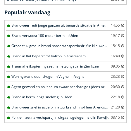
Populair vandaag
Brandweer redt jonge ganzen uit benarde situatie in Amersfoort
14:55
Brand verwoest 100 meter berm in Uden
19:17
Groot stuk gras in brand naast transportbedrijf in Nieuwegein
15:15
Brand in flat beperkt tot balkon in Amsterdam
16:40
Traumahelikopter ingezet na fietsongeval in Zierikzee
09:05
Woningbrand door droger in Veghel in Veghel
23:23
Agent gewond en politieauto zwaar beschadigd tijdens achtervolging in Uden
20:30
Brand in berm langs snelweg in Uden
22:18
Brandweer snel in actie bij natuurbrand in 's-Heer Arendskerke
21:20
Politie-inzet na vechtpartij in uitgaansgelegenheid in Katwijk
03:15