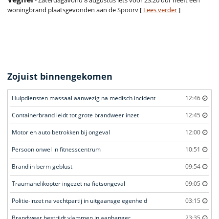
- Zaterdagavond 8 augustus iets voor 23.20 uur heeft een
woningbrand plaatsgevonden aan de Spoorv [
Lees verder
]
Zojuist binnengekomen
Hulpdiensten massaal aanwezig na medisch incident
12:46
Containerbrand leidt tot grote brandweer inzet
12:45
Motor en auto betrokken bij ongeval
12:00
Persoon onwel in fitnesscentrum
10:51
Brand in berm geblust
09:54
Traumahelikopter ingezet na fietsongeval
09:05
Politie-inzet na vechtpartij in uitgaansgelegenheid
03:15
Brandweer bestrijdt vlammen in aanhanger
23:35