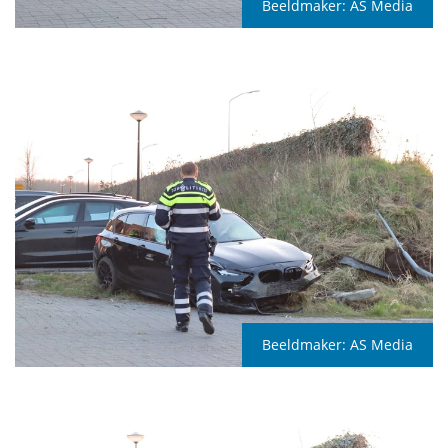
Beeldmaker:
AS Media
Beeldmaker:
AS Media