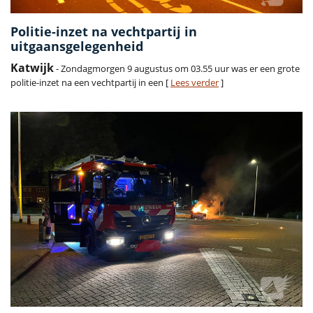
Politie-inzet na vechtpartij in
uitgaansgelegenheid
Katwijk
- Zondagmorgen 9 augustus om 03.55 uur was er een grote
politie-inzet na een vechtpartij in een [
Lees verder
]