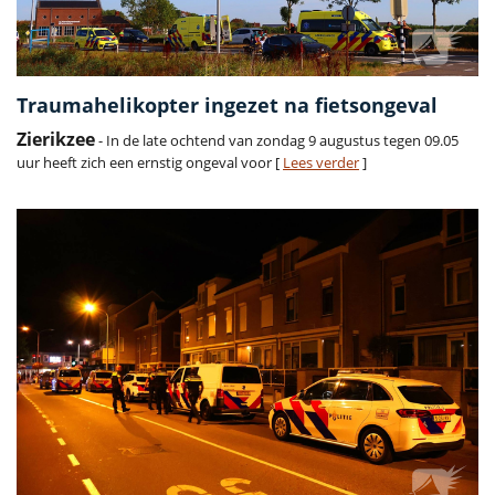
Traumahelikopter ingezet na fietsongeval
Zierikzee
- In de late ochtend van zondag 9 augustus tegen 09.05
uur heeft zich een ernstig ongeval voor [
Lees verder
]