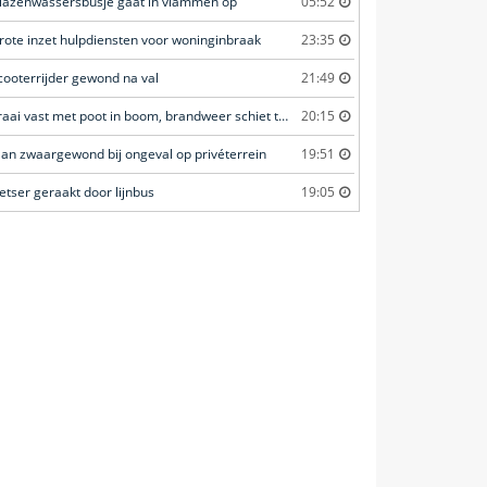
lazenwassersbusje gaat in vlammen op
05:52
rote inzet hulpdiensten voor woninginbraak
23:35
cooterrijder gewond na val
21:49
Kraai vast met poot in boom, brandweer schiet te hulp
20:15
an zwaargewond bij ongeval op privéterrein
19:51
ietser geraakt door lijnbus
19:05