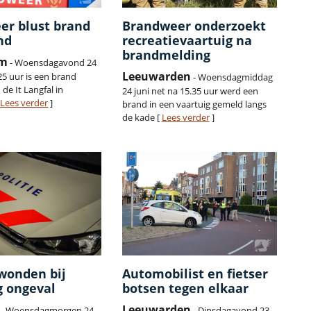
er blust brand
Brandweer onderzoekt
nd
recreatievaartuig na
brandmelding
um
- Woensdagavond 24
Leeuwarden
25 uur is een brand
- Woensdagmiddag
de It Langfal in
24 juni net na 15.35 uur werd een
[
Lees verder
]
brand in een vaartuig gemeld langs
de kade [
Lees verder
]
wonden bij
Automobilist en fietser
g ongeval
botsen tegen elkaar
Leeuwarden
- Woensdagmorgen 24
- Dinsdagavond 23