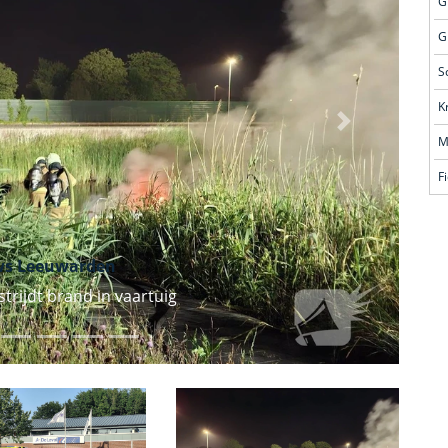
G
G
S
Volgende
M
F
ws Leeuwarden
rijdt brand in vaartuig