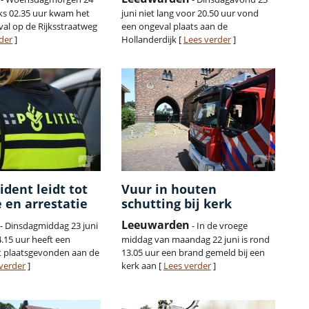
ks 02.35 uur kwam het
juni niet lang voor 20.50 uur vond
val op de Rijksstraatweg
een ongeval plaats aan de
der
]
Hollanderdijk [
Lees verder
]
ident leidt tot
Vuur in houten
 en arrestatie
schutting bij kerk
Leeuwarden
- Dinsdagmiddag 23 juni
- In de vroege
.15 uur heeft een
middag van maandag 22 juni is rond
t plaatsgevonden aan de
13.05 uur een brand gemeld bij een
verder
]
kerk aan [
Lees verder
]