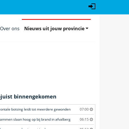
Over ons
Nieuws uit jouw provincie
ojuist binnengekomen
rontale botsing leidt tot meerdere gewonden
07:00
lammen slaan hoog op bij brand in afvalberg
06:15