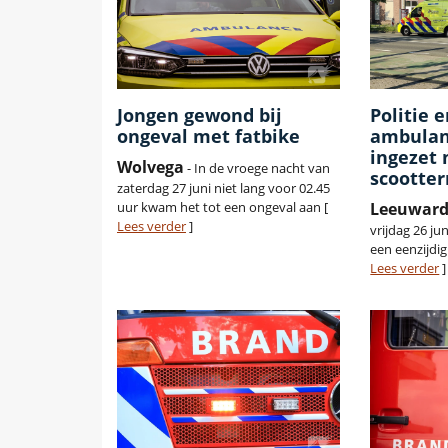
Jongen gewond bij
Politie 
ongeval met fatbike
ambulan
ingezet 
Wolvega
- In de vroege nacht van
scootter
zaterdag 27 juni niet lang voor 02.45
uur kwam het tot een ongeval aan [
Leeuwar
Lees verder
]
vrijdag 26 ju
een eenzijdig
Lees verder
]