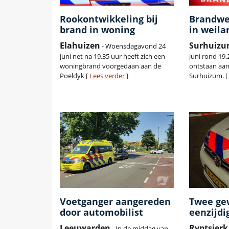
Rookontwikkeling bij
Brandwe
brand in woning
in weila
Elahuizen
Surhuiz
- Woensdagavond 24
juni net na 19.35 uur heeft zich een
juni rond 19.
woningbrand voorgedaan aan de
ontstaan aan 
Poeldyk [
Lees verder
]
Surhuizum. 
Voetganger aangereden
Twee ge
door automobilist
eenzijdi
Leeuwarden
Ryptsjerk
- In de middag van