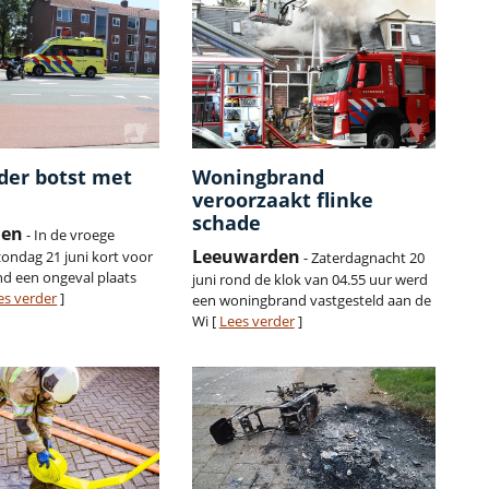
der botst met
Woningbrand
veroorzaakt flinke
schade
den
- In de vroege
Leeuwarden
ondag 21 juni kort voor
- Zaterdagnacht 20
nd een ongeval plaats
juni rond de klok van 04.55 uur werd
es verder
]
een woningbrand vastgesteld aan de
Wi [
Lees verder
]