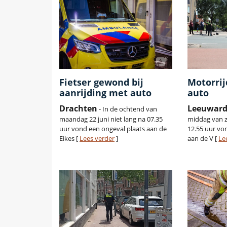
Fietser gewond bij
Motorrij
aanrijding met auto
auto
Drachten
Leeuwar
- In de ochtend van
maandag 22 juni niet lang na 07.35
middag van z
uur vond een ongeval plaats aan de
12.55 uur vo
Eikes [
Lees verder
]
aan de V [
Le