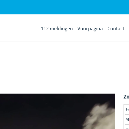
112 meldingen
Voorpagina
Contact
Z
F
V