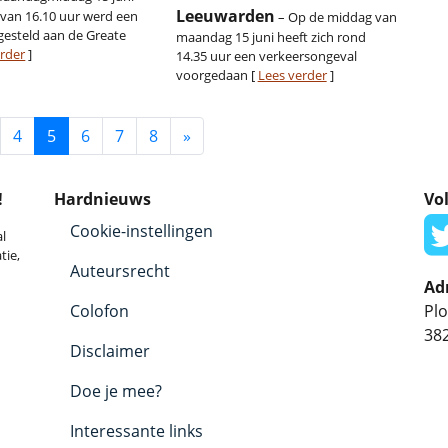
Leeuwarden
 van 16.10 uur werd een
– Op de middag van
gesteld aan de Greate
maandag 15 juni heeft zich rond
erder
]
14.35 uur een verkeersongeval
voorgedaan [
Lees verder
]
4
5
6
7
8
»
!
Hardnieuws
Vol
Cookie-instellingen
l
tie,
Auteursrecht
Ad
Colofon
Plo
38
Disclaimer
Doe je mee?
Interessante links