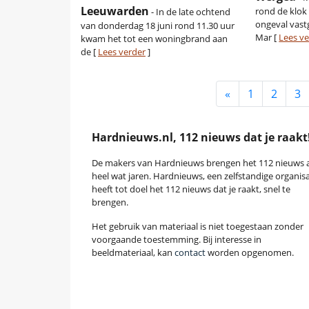
Leeuwarden
rond de klok
- In de late ochtend
ongeval vast
van donderdag 18 juni rond 11.30 uur
Mar [
Lees v
kwam het tot een woningbrand aan
de [
Lees verder
]
«
1
2
3
Hardnieuws.nl, 112 nieuws dat je raakt
De makers van Hardnieuws brengen het 112 nieuws a
heel wat jaren. Hardnieuws, een zelfstandige organisa
heeft tot doel het 112 nieuws dat je raakt, snel te
brengen.
Het gebruik van materiaal is niet toegestaan zonder
voorgaande toestemming. Bij interesse in
beeldmateriaal, kan
contact
worden opgenomen.