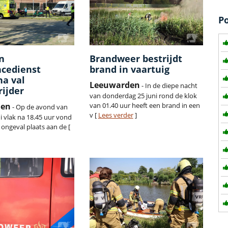
P
en
Brandweer bestrijdt
cedienst
brand in vaartuig
na val
Leeuwarden
- In de diepe nacht
rijder
van donderdag 25 juni rond de klok
den
van 01.40 uur heeft een brand in een
- Op de avond van
v [
Lees verder
]
ni vlak na 18.45 uur vond
 ongeval plaats aan de [