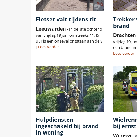
Fietser valt tijdens rit
Trekker
brand
Leeuwarden
- In de late ochtend
Drachten
van vrijdag 19 juni omstreeks 11.45
uur is een ongeval ontstaan aan de V
vrijdag 19 ju
[
Lees verder
]
een brand in
Lees verder
]
Hulpdiensten
Wielren
ingeschakeld bij brand
bij erns
in woning
Wergea
- 