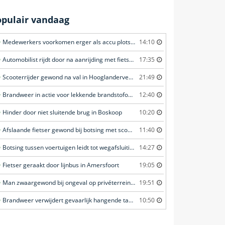
opulair vandaag
Medewerkers voorkomen erger als accu plots in brand vliegt in Amersfoort
14:10
Automobilist rijdt door na aanrijding met fietster in Amersfoort
17:35
Scooterrijder gewond na val in Hooglanderveen
21:49
Brandweer in actie voor lekkende brandstofoplegger in Stroe
12:40
Hinder door niet sluitende brug in Boskoop
10:20
Afslaande fietser gewond bij botsing met scooterrijder in Katwijk
11:40
Botsing tussen voertuigen leidt tot wegafsluiting in Ommen
14:27
Fietser geraakt door lijnbus in Amersfoort
19:05
Man zwaargewond bij ongeval op privéterrein in Veghel
19:51
Brandweer verwijdert gevaarlijk hangende tak boven fietspad in Barneveld
10:50