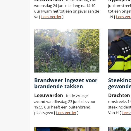
woensdag 24 juni niet lang na 14.10
juni omstree
uur kwam het tot een ongeval aan de
tot een onge
va [
Lees verder
]
- N [
Lees ver
Brandweer ingezet voor
Steekinc
brandende takken
gewonde
Leeuwarden
Drachten
- In de vroege
avond van dinsdag 23 juni iets voor
omstreeks 14
19.55 uur heeft een buitenbrand
steekinciden
plaatsgevo [
Lees verder
]
Van H [
Lees 