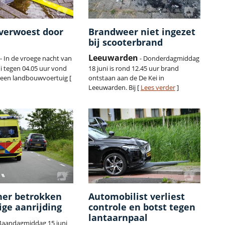
 verwoest door
Brandweer niet ingezet
bij scooterbrand
Leeuwarden
- In de vroege nacht van
- Donderdagmiddag
ni tegen 04.05 uur vond
18 juni is rond 12.45 uur brand
 een landbouwvoertuig [
ontstaan aan de De Kei in
Leeuwarden. Bij [
Lees verder
]
ner betrokken
Automobilist verliest
tige aanrijding
controle en botst tegen
lantaarnpaal
Maandagmiddag 15 juni