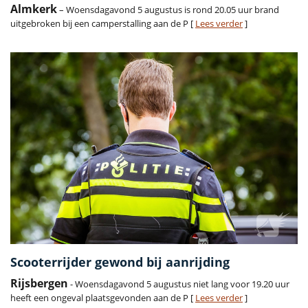
Almkerk
– Woensdagavond 5 augustus is rond 20.05 uur brand
uitgebroken bij een camperstalling aan de P [
Lees verder
]
Scooterrijder gewond bij aanrijding
Rijsbergen
- Woensdagavond 5 augustus niet lang voor 19.20 uur
heeft een ongeval plaatsgevonden aan de P [
Lees verder
]