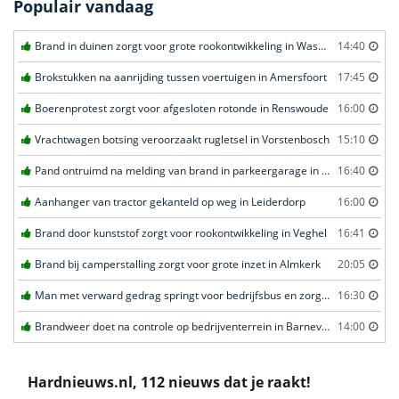
Populair vandaag
Brand in duinen zorgt voor grote rookontwikkeling in Wassenaar
14:40
Brokstukken na aanrijding tussen voertuigen in Amersfoort
17:45
Boerenprotest zorgt voor afgesloten rotonde in Renswoude
16:00
Vrachtwagen botsing veroorzaakt rugletsel in Vorstenbosch
15:10
Pand ontruimd na melding van brand in parkeergarage in Leeuwarden
16:40
Aanhanger van tractor gekanteld op weg in Leiderdorp
16:00
Brand door kunststof zorgt voor rookontwikkeling in Veghel
16:41
Brand bij camperstalling zorgt voor grote inzet in Almkerk
20:05
Man met verward gedrag springt voor bedrijfsbus en zorgt voor opschudding in Veghel
16:30
Brandweer doet na controle op bedrijventerrein in Barneveld
14:00
Hardnieuws.nl, 112 nieuws dat je raakt!