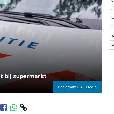
G
G
S
B
M
t bij supermarkt
Beeldmaker: AS Media