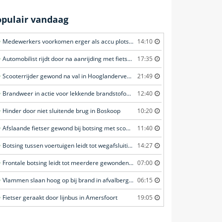
opulair vandaag
Medewerkers voorkomen erger als accu plots in brand vliegt in Amersfoort
14:10
Automobilist rijdt door na aanrijding met fietster in Amersfoort
17:35
Scooterrijder gewond na val in Hooglanderveen
21:49
Brandweer in actie voor lekkende brandstofoplegger in Stroe
12:40
Hinder door niet sluitende brug in Boskoop
10:20
Afslaande fietser gewond bij botsing met scooterrijder in Katwijk
11:40
Botsing tussen voertuigen leidt tot wegafsluiting in Ommen
14:27
Frontale botsing leidt tot meerdere gewonden in Bunschoten-Spakenburg
07:00
Vlammen slaan hoog op bij brand in afvalberg in Amersfoort
06:15
Fietser geraakt door lijnbus in Amersfoort
19:05