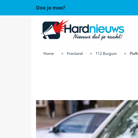
Doe je mee?
Home
Friesland
112 Burgum
Plof