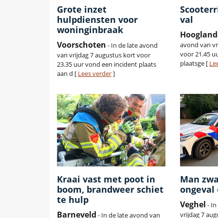
Grote inzet
Scooterr
hulpdiensten voor
val
woninginbraak
Hoogland
Voorschoten
avond van vr
- In de late avond
voor 21.45 uu
van vrijdag 7 augustus kort voor
plaatsge [
Le
23.35 uur vond een incident plaats
aan d [
Lees verder
]
Kraai vast met poot in
Man zwa
boom, brandweer schiet
ongeval 
te hulp
Veghel
- I
Barneveld
vrijdag 7 au
- In de late avond van