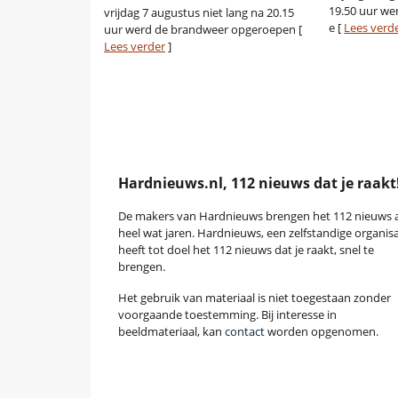
19.50 uur we
vrijdag 7 augustus niet lang na 20.15
e [
Lees verd
uur werd de brandweer opgeroepen [
Lees verder
]
Hardnieuws.nl, 112 nieuws dat je raakt
De makers van Hardnieuws brengen het 112 nieuws a
heel wat jaren. Hardnieuws, een zelfstandige organisa
heeft tot doel het 112 nieuws dat je raakt, snel te
brengen.
Het gebruik van materiaal is niet toegestaan zonder
voorgaande toestemming. Bij interesse in
beeldmateriaal, kan
contact
worden opgenomen.