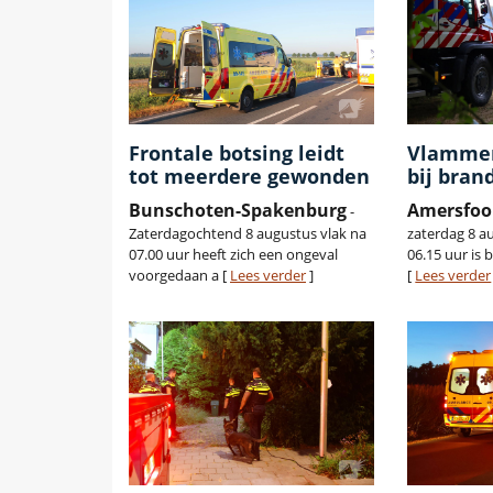
Frontale botsing leidt
Vlammen
tot meerdere gewonden
bij bran
Bunschoten-Spakenburg
Amersfoo
-
Zaterdagochtend 8 augustus vlak na
zaterdag 8 a
07.00 uur heeft zich een ongeval
06.15 uur is 
voorgedaan a [
Lees verder
]
[
Lees verder