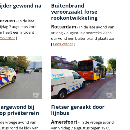
ijder gewond na
Buitenbrand
veroorzaakt forse
rookontwikkeling
erveen
- In de late
Rotterdam
ijdag 7 augustus kort
- In de late avond van
r heeft een incident
vrijdag 7 augustus omstreeks 20.55
es verder
]
uur vond een buitenbrand plaats aan
[
Lees verder
]
argewond bij
Fietser geraakt door
op privéterrein
lijnbus
Amersfoort
n de vroege avond van
- In de vroege avond
gustus rond de klok van
van vrijdag 7 augustus tegen 19.05