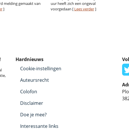
rd melding gemaakt van
uur heeft zich een ongeval
er
]
voorgedaan [
Lees verder
]
!
Hardnieuws
Vol
Cookie-instellingen
l
tie,
Auteursrecht
Ad
Colofon
Plo
38
Disclaimer
Doe je mee?
Interessante links