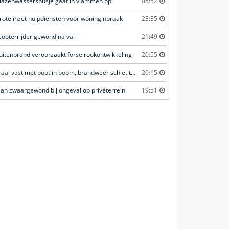
lazenwassersbusje gaat in vlammen op
05:52
rote inzet hulpdiensten voor woninginbraak
23:35
cooterrijder gewond na val
21:49
uitenbrand veroorzaakt forse rookontwikkeling
20:55
Kraai vast met poot in boom, brandweer schiet te hulp
20:15
an zwaargewond bij ongeval op privéterrein
19:51