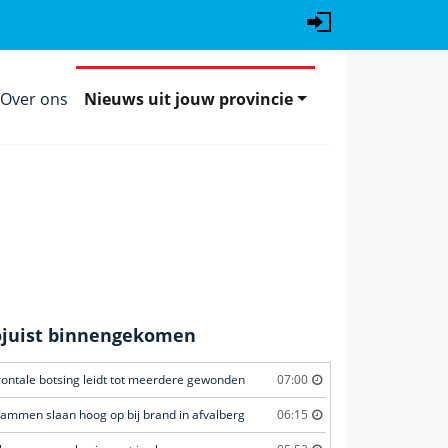
Over ons
Nieuws uit jouw provincie
ojuist binnengekomen
rontale botsing leidt tot meerdere gewonden
07:00
lammen slaan hoog op bij brand in afvalberg
06:15