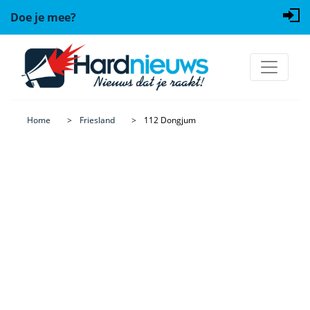
Doe je mee?
Home
Friesland
112 Dongjum