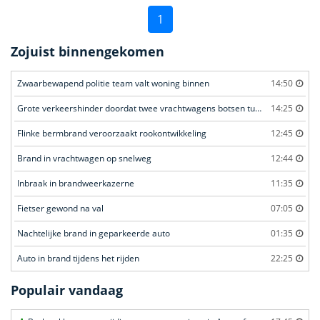
1
Zojuist binnengekomen
Zwaarbewapend politie team valt woning binnen
14:50
Grote verkeershinder doordat twee vrachtwagens botsen tunnel
14:25
Flinke bermbrand veroorzaakt rookontwikkeling
12:45
Brand in vrachtwagen op snelweg
12:44
Inbraak in brandweerkazerne
11:35
Fietser gewond na val
07:05
Nachtelijke brand in geparkeerde auto
01:35
Auto in brand tijdens het rijden
22:25
Populair vandaag