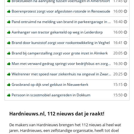
Brokstukken na aanrijding tussen voertuigen in Amersfoort
17:45
Boerenprotest zorgt voor afgesloten rotonde in Renswoude
16:00
Pand ontruimd na melding van brand in parkeergarage in Leeuwarden
16:40
Aanhanger van tractor gekanteld op weg in Leiderdorp
16:00
Brand door kunststof zorgt voor rookontwikkeling in Veghel
16:41
Brand bij camperstalling zorgt voor grote inzet in Almkerk
20:05
Man met verward gedrag springt voor bedrijfsbus en zorgt voor opschudding in Veghel
16:30
Wielrenner met spoed naar ziekenhuis na ongeval in Zwartebroek
20:25
Grasbrand op dijk snel geblust in Nieuwerkerk
15:15
Persoon in scootmobiel aangereden in Dokkum
15:50
Hardnieuws.nl, 112 nieuws dat je raakt!
De makers van Hardnieuws brengen het 112 nieuws al heel wat
jaren. Hardnieuws, een zelfstandige organisatie, heeft tot doel