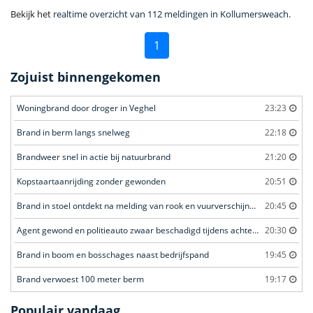
Bekijk het
realtime overzicht van 112 meldingen in Kollumersweach
.
1
Zojuist binnengekomen
Woningbrand door droger in Veghel
23:23
Brand in berm langs snelweg
22:18
Brandweer snel in actie bij natuurbrand
21:20
Kopstaartaanrijding zonder gewonden
20:51
Brand in stoel ontdekt na melding van rook en vuurverschijnselen in portiekflat
20:45
Agent gewond en politieauto zwaar beschadigd tijdens achtervolging
20:30
Brand in boom en bosschages naast bedrijfspand
19:45
Brand verwoest 100 meter berm
19:17
Populair vandaag