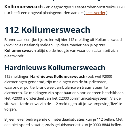
Kollumersweach
- Vrijdagmorgen 13 september omstreeks 00.20
uur heeft een ongeval plaatsgevonden aan de [
Lees verder
]
112 Kollumersweach
Binnen aanzienlijke tijd zullen wij hier 112 melding uit Kollumersweach
(provincie Friesland) melden. Op deze manier ben je op
112
Kollumersweach
altijd op de hoogte van waar een calamiteit zich
plaatsvindt.
Hardnieuws Kollumersweach
112 meldingen
Hardnieuws Kollumersweach
(ook wel P2000
alarmeringen genoemd) zijn meldingen om de hulpdiensten,
waaronder politie, brandweer, ambulance en traumateam te
alarmeren. De meldingen zijn openbaar en voor iedereen beschikbaar.
Het P2000 is onderdeel van het C2000 communicatiesysteem. Via de
site van Hardnieuws zijn de 112 meldingen uit jouw omgeving 'live' te
volgen.
Bij een levenbedreigende of heterdaadsituaties kun je 112 bellen. Met
een niet-spoed situatie, zoals geluidsoverlast kun je 0900-8844 bellen.