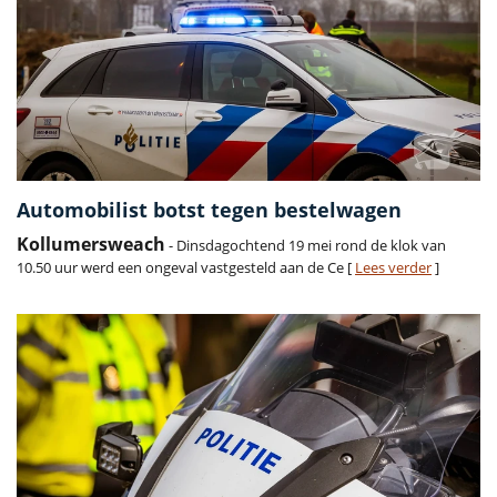
Automobilist botst tegen bestelwagen
Kollumersweach
- Dinsdagochtend 19 mei rond de klok van
10.50 uur werd een ongeval vastgesteld aan de Ce [
Lees verder
]