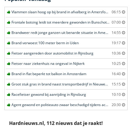
Vlammen slaan hoog op bij brand in afvalberg in Amersfoort
06:15
Frontale botsing leidt tot meerdere gewonden in Bunschoten-Spakenburg
07:00
Brandweer redt jonge ganzen uit benarde situatie in Amersfoort
14:55
Brand verwoest 100 meter berm in Uden
19:17
Fietser aangereden door automobilist in Rijnsburg
10:36
Fietser naar ziekenhuis na ongeval in Nijkerk
10:25
Brand in flat beperkt tot balkon in Amsterdam
16:40
Groot stuk gras in brand naast transportbedrijf in Nieuwegein
15:15
Racefietser gewond bij aanrijding in Rijnsburg
10:10
Agent gewond en politieauto zwaar beschadigd tijdens achtervolging in Uden
20:30
Hardnieuws.nl, 112 nieuws dat je raakt!