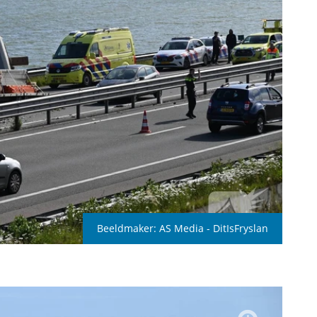
Beeldmaker:
AS Media - DitIsFryslan