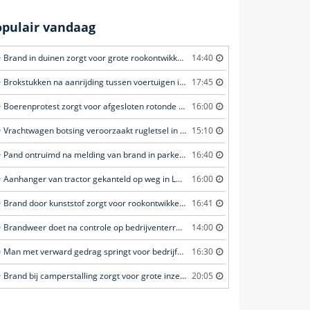
opulair vandaag
Brand in duinen zorgt voor grote rookontwikkeling in Wassenaar
14:40
Brokstukken na aanrijding tussen voertuigen in Amersfoort
17:45
Boerenprotest zorgt voor afgesloten rotonde in Renswoude
16:00
Vrachtwagen botsing veroorzaakt rugletsel in Vorstenbosch
15:10
Pand ontruimd na melding van brand in parkeergarage in Leeuwarden
16:40
Aanhanger van tractor gekanteld op weg in Leiderdorp
16:00
Brand door kunststof zorgt voor rookontwikkeling in Veghel
16:41
Brandweer doet na controle op bedrijventerrein in Barneveld
14:00
Man met verward gedrag springt voor bedrijfsbus en zorgt voor opschudding in Veghel
16:30
Brand bij camperstalling zorgt voor grote inzet in Almkerk
20:05