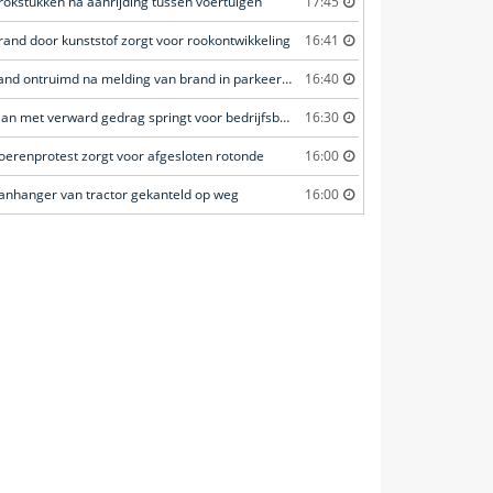
rokstukken na aanrijding tussen voertuigen
17:45
rand door kunststof zorgt voor rookontwikkeling
16:41
Pand ontruimd na melding van brand in parkeergarage
16:40
Man met verward gedrag springt voor bedrijfsbus en zorgt voor opschudding
16:30
oerenprotest zorgt voor afgesloten rotonde
16:00
anhanger van tractor gekanteld op weg
16:00