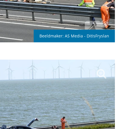
Beeldmaker:
AS Media - DitIsFryslan