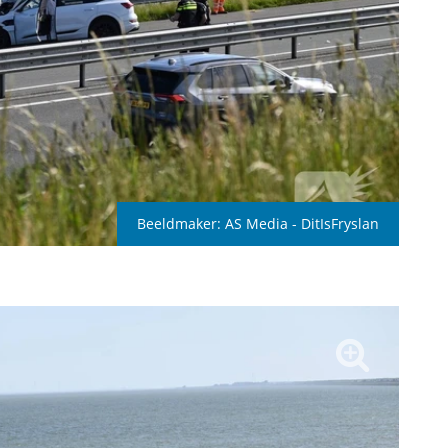
Beeldmaker:
AS Media - DitIsFryslan