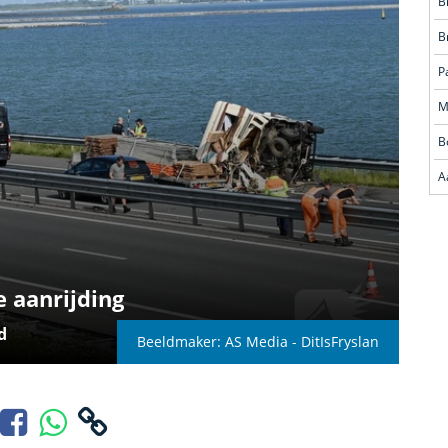
B
B
B
A
e aanrijding
d
Beeldmaker: AS Media - DitIsFryslan