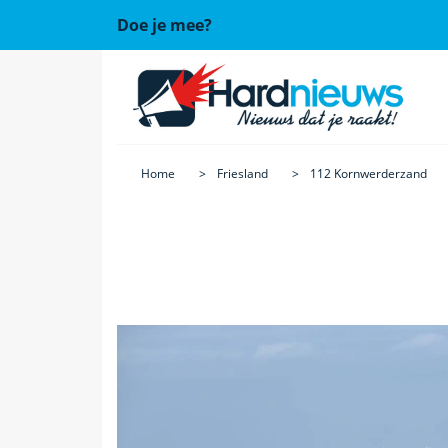
Doe je mee?
Home
Friesland
112 Kornwerderzand