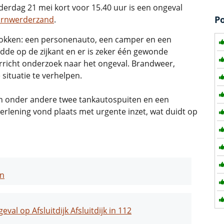
dag 21 mei kort voor 15.40 uur is een ongeval
P
ornwerderzand
.
trokken: een personenauto, een camper en een
de op de zijkant en er is zeker één gewonde
rricht onderzoek naar het ongeval. Brandweer,
 situatie te verhelpen.
h onder andere twee tankautospuiten en een
erlening vond plaats met urgente inzet, wat duidt op
en
al op Afsluitdijk Afsluitdijk in 112