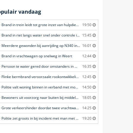
opulair vandaag
Brand in trein leidt tot grote inzet van hulpdiensten in Amersfoort
19:50
Brand in riet langs water snel onder controle in Amersfoort
15:45
Meerdere gewonden bij aanrijding op N340 in Ommen
16:01
Brand in vrachtwagen op snelweg in Weert
12:44
Persoon te water gered door omstanders in Waddinxveen
16:35
Flinke bermbrand veroorzaakt rookontwikkeling in Haastrecht
12:45
Politie valt woning binnen in verband met mogelijk vuurwapen in Eindhoven
14:50
Bewoners uit voorzorg naar buiten bij middelbrand in flatwoning in Leeuwarden
18:05
Grote verkeershinder doordat twee vrachtwagens botsen tunnel in Zwijndrecht
14:25
Politie zet groots in bij incident met man met verward gedrag in Leeuwarden
19:20