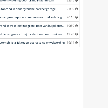
ookontwikkeling door brand in achtertuin
22:15
utobrand in ondergrondse parkeergarage
21:30
Fietser geschept door auto en naar ziekenhuis gebracht
20:15
Brand in trein leidt tot grote inzet van hulpdiensten
19:50
Politie zet groots in bij incident met man met verward gedrag
19:20
utomobilist rijdt tegen bushalte na onwelwording
19:14