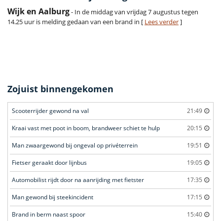
Wijk en Aalburg
- In de middag van vrijdag 7 augustus tegen
14.25 uur is melding gedaan van een brand in [
Lees verder
]
Zojuist binnengekomen
Scooterrijder gewond na val
21:49
Kraai vast met poot in boom, brandweer schiet te hulp
20:15
Man zwaargewond bij ongeval op privéterrein
19:51
Fietser geraakt door lijnbus
19:05
Automobilist rijdt door na aanrijding met fietster
17:35
Man gewond bij steekincident
17:15
Brand in berm naast spoor
15:40