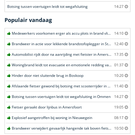
Botsing tussen voertuigen leidt tot wegafsluiting
14:27
Populair vandaag
Medewerkers voorkomen erger als accu plots in brand vliegt in Amersfoort
14:10
Brandweer in actie voor lekkende brandstofoplegger in Stroe
12:40
Automobilist rijdt door na aanrijding met fietster in Amersfoort
17:35
Woningbrand leidt tot evacuatie en emotionele redding van kat in Amsterdam
01:37
Hinder door niet sluitende brug in Boskoop
10:20
Afslaande fietser gewond bij botsing met scooterrijder in Katwijk
11:40
Botsing tussen voertuigen leidt tot wegafsluiting in Ommen
14:27
Fietser geraakt door lijnbus in Amersfoort
19:05
Explosief aangetroffen bij woning in Nieuwegein
08:17
Brandweer verwijdert gevaarlijk hangende tak boven fietspad in Barneveld
10:50