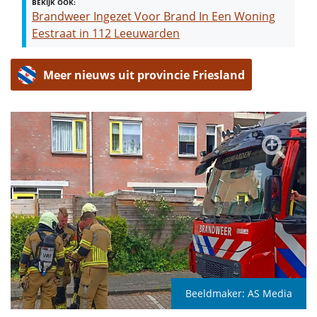
BEKIJK OOK:
Brandweer Ingezet Voor Brand In Een Woning
Eestraat in 112 Leeuwarden
Meer nieuws uit provincie Friesland
Beeldmaker:
AS Media