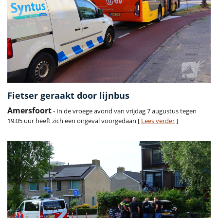
Fietser geraakt door lijnbus
Amersfoort
- In de vroege avond van vrijdag 7 augustus tegen
19.05 uur heeft zich een ongeval voorgedaan [
Lees verder
]