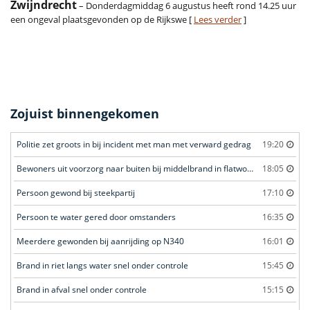
Zwijndrecht
– Donderdagmiddag 6 augustus heeft rond 14.25 uur
een ongeval plaatsgevonden op de Rijkswe [
Lees verder
]
Zojuist binnengekomen
Politie zet groots in bij incident met man met verward gedrag
19:20
Bewoners uit voorzorg naar buiten bij middelbrand in flatwoning
18:05
Persoon gewond bij steekpartij
17:10
Persoon te water gered door omstanders
16:35
Meerdere gewonden bij aanrijding op N340
16:01
Brand in riet langs water snel onder controle
15:45
Brand in afval snel onder controle
15:15