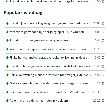
Politie valt woning binnen in verband met mogelijk vuurwapen
14:50
Populair vandaag
Brand bij camperstalling zorgt voor grote inzet in Almkerk
20:05
Meerdere gewonden bij aanrijding op N340 in Ommen
16:01
Brand in vrachtwagen op snelweg in Weert
12:44
Wielrenner met spoed naar ziekenhuis na ongeval in Zwartebroek
20:25
Flinke bermbrand veroorzaakt rookontwikkeling in Haastrecht
12:45
Brand in riet langs water snel onder controle in Amersfoort
15:45
Politie valt woning binnen in verband met mogelijk vuurwapen in Eindhoven
14:50
Grote verkeershinder doordat twee vrachtwagens botsen tunnel in Zwijndrecht
14:25
Persoon te water gered door omstanders in Waddinxveen
16:35
Auto in brand tijdens het rijden in Heelsum
22:25