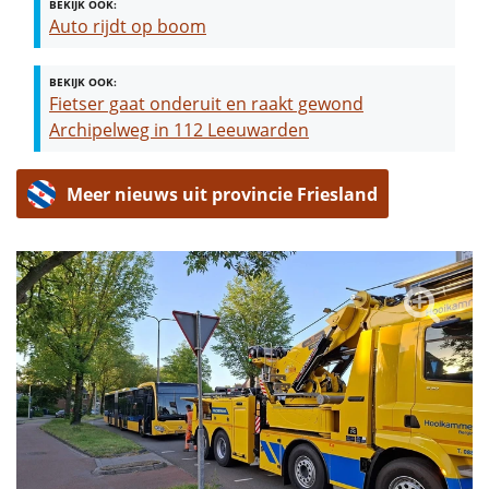
BEKIJK OOK:
Auto rijdt op boom
BEKIJK OOK:
Fietser gaat onderuit en raakt gewond
Archipelweg in 112 Leeuwarden
Meer nieuws uit provincie Friesland