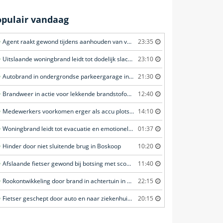
opulair vandaag
Agent raakt gewond tijdens aanhouden van verdachte in Amsterdam
23:35
Uitslaande woningbrand leidt tot dodelijk slachtoffer in Rotterdam
23:10
Autobrand in ondergrondse parkeergarage in Rhenen
21:30
Brandweer in actie voor lekkende brandstofoplegger in Stroe
12:40
Medewerkers voorkomen erger als accu plots in brand vliegt in Amersfoort
14:10
Woningbrand leidt tot evacuatie en emotionele redding van kat in Amsterdam
01:37
Hinder door niet sluitende brug in Boskoop
10:20
Afslaande fietser gewond bij botsing met scooterrijder in Katwijk
11:40
Rookontwikkeling door brand in achtertuin in Purmer
22:15
Fietser geschept door auto en naar ziekenhuis gebracht in Veenendaal
20:15