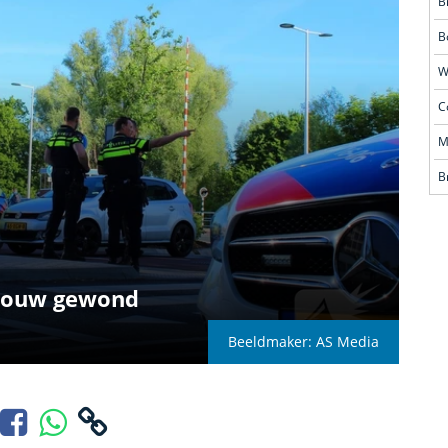
B
B
vrouw gewond
Beeldmaker: AS Media