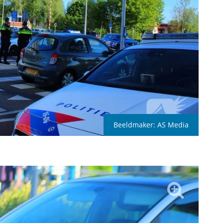
Beeldmaker:
AS Media