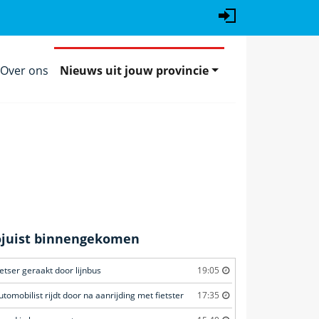
Over ons
Nieuws uit jouw provincie
ojuist binnengekomen
ietser geraakt door lijnbus
19:05
utomobilist rijdt door na aanrijding met fietster
17:35