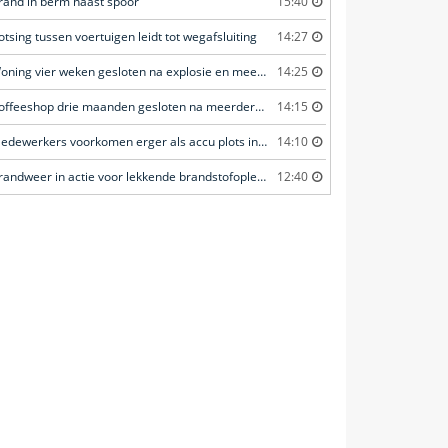
rand in berm naast spoor
15:40
otsing tussen voertuigen leidt tot wegafsluiting
14:27
Woning vier weken gesloten na explosie en meerdere geweldsincidenten
14:25
Coffeeshop drie maanden gesloten na meerdere overtredingen
14:15
Medewerkers voorkomen erger als accu plots in brand vliegt
14:10
Brandweer in actie voor lekkende brandstofoplegger
12:40