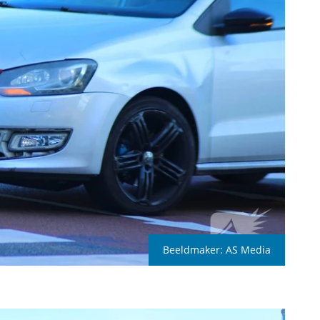
Beeldmaker:
AS Media