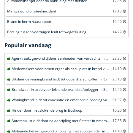
Automobilist rijdt door na aanrijding met fietster
17:35
Man gewond bij steekincident
17:15
Brand in berm naast spoor
15:40
Botsing tussen voertuigen leidt tot wegafsluiting
14:27
Populair vandaag
Agent raakt gewond tijdens aanhouden van verdachte in Amsterdam
23:35
Medewerkers voorkomen erger als accu plots in brand vliegt in Amersfoort
14:10
Uitslaande woningbrand leidt tot dodelijk slachtoffer in Rotterdam
23:10
Brandweer in actie voor lekkende brandstofoplegger in Stroe
12:40
Woningbrand leidt tot evacuatie en emotionele redding van kat in Amsterdam
01:37
Hinder door niet sluitende brug in Boskoop
10:20
Automobilist rijdt door na aanrijding met fietster in Amersfoort
17:35
Afslaande fietser gewond bij botsing met scooterrijder in Katwijk
11:40