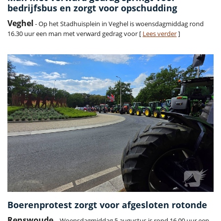
bedrijfsbus en zorgt voor opschudding
Veghel
- Op het Stadhuisplein in Veghel is woensdagmiddag rond
16.30 uur een man met verward gedrag voor [
Lees verder
]
Boerenprotest zorgt voor afgesloten rotonde
Renswoude
– Woensdagmiddag 5 augustus is rond 16.00 uur een