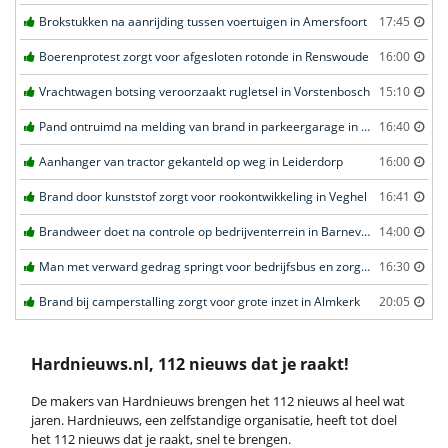
Brokstukken na aanrijding tussen voertuigen in Amersfoort
17:45
Boerenprotest zorgt voor afgesloten rotonde in Renswoude
16:00
Vrachtwagen botsing veroorzaakt rugletsel in Vorstenbosch
15:10
Pand ontruimd na melding van brand in parkeergarage in Leeuwarden
16:40
Aanhanger van tractor gekanteld op weg in Leiderdorp
16:00
Brand door kunststof zorgt voor rookontwikkeling in Veghel
16:41
Brandweer doet na controle op bedrijventerrein in Barneveld
14:00
Man met verward gedrag springt voor bedrijfsbus en zorgt voor opschudding in Veghel
16:30
Brand bij camperstalling zorgt voor grote inzet in Almkerk
20:05
Hardnieuws.nl, 112 nieuws dat je raakt!
De makers van Hardnieuws brengen het 112 nieuws al heel wat
jaren. Hardnieuws, een zelfstandige organisatie, heeft tot doel
het 112 nieuws dat je raakt, snel te brengen.