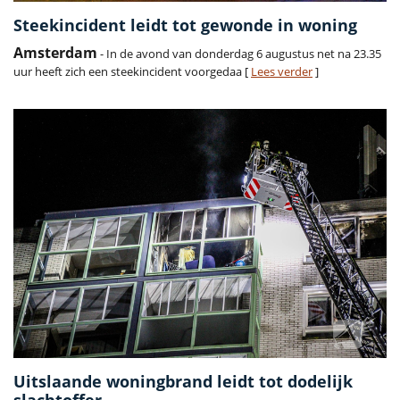
Steekincident leidt tot gewonde in woning
Amsterdam
- In de avond van donderdag 6 augustus net na 23.35
uur heeft zich een steekincident voorgedaa [
Lees verder
]
Uitslaande woningbrand leidt tot dodelijk