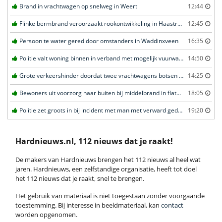
Brand in vrachtwagen op snelweg in Weert
12:44
Flinke bermbrand veroorzaakt rookontwikkeling in Haastrecht
12:45
Persoon te water gered door omstanders in Waddinxveen
16:35
Politie valt woning binnen in verband met mogelijk vuurwapen in Eindhoven
14:50
Grote verkeershinder doordat twee vrachtwagens botsen tunnel in Zwijndrecht
14:25
Bewoners uit voorzorg naar buiten bij middelbrand in flatwoning in Leeuwarden
18:05
Politie zet groots in bij incident met man met verward gedrag in Leeuwarden
19:20
Hardnieuws.nl, 112 nieuws dat je raakt!
De makers van Hardnieuws brengen het 112 nieuws al heel wat
jaren. Hardnieuws, een zelfstandige organisatie, heeft tot doel
het 112 nieuws dat je raakt, snel te brengen.
Het gebruik van materiaal is niet toegestaan zonder voorgaande
toestemming. Bij interesse in beeldmateriaal, kan
contact
worden opgenomen.