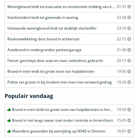
Woningbrand leidt tot evacuatie en emotionele redding van kat
01:37
Steekincident leidt tot gewonde in woning
23:38
Uitslaande woningbrand leidt tot dodelijk slachtoffer
23:10
Rookontwikkeling door brand in achtertuin
22:15
Autobrand in ondergrondse parkeergarage
21:30
Fietser geschept door auto en naar ziekenhuis gebracht
20:15
Brand in trein leidt tot grote inzet van hulpdiensten
19:50
Politie zet groots in bij incident met man met verward gedrag
19:20
Populair vandaag
Brand in trein leidt tot grote inzet van hulpdiensten in Amersfoort
19:50
Brand in riet langs water snel onder controle in Amersfoort
15:45
Meerdere gewonden bij aanrijding op N340 in Ommen
16:01