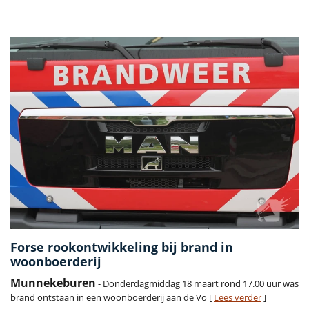
Vorige
Volge
Forse rookontwikkeling bij brand in
woonboerderij
Munnekeburen
- Donderdagmiddag 18 maart rond 17.00 uur was
brand ontstaan in een woonboerderij aan de Vo [
Lees verder
]