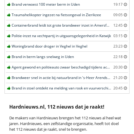
Brand verwoest 100 meter berm in Uden
19:17
Traumahelikopter ingezet na fietsongeval in Zierikzee
09:05
Containerbrand leidt tot grote brandweer inzet in Amersfoort
12:45
Politie-inzet na vechtpartij in uitgaansgelegenheid in Katwijk
03:15
Woningbrand door droger in Veghel in Veghel
23:23
Brand in berm langs snelweg in Uden
22:18
Agent gewond en politieauto zwaar beschadigd tijdens achtervolging in Uden
20:30
Brandweer snel in actie bij natuurbrand in 's-Heer Arendskerke
21:20
Brand in stoel ontdekt na melding van rook en vuurverschijnselen in portiekflat in Rotterdam
20:45
Hardnieuws.nl, 112 nieuws dat je raakt!
De makers van Hardnieuws brengen het 112 nieuws al heel wat
jaren. Hardnieuws, een zelfstandige organisatie, heeft tot doel
het 112 nieuws dat je raakt, snel te brengen.