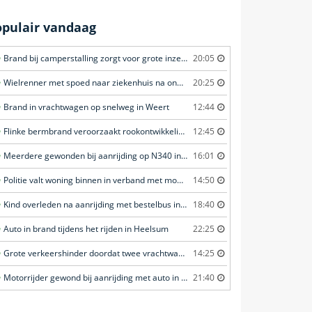
opulair vandaag
Brand bij camperstalling zorgt voor grote inzet in Almkerk
20:05
Wielrenner met spoed naar ziekenhuis na ongeval in Zwartebroek
20:25
Brand in vrachtwagen op snelweg in Weert
12:44
Flinke bermbrand veroorzaakt rookontwikkeling in Haastrecht
12:45
Meerdere gewonden bij aanrijding op N340 in Ommen
16:01
Politie valt woning binnen in verband met mogelijk vuurwapen in Eindhoven
14:50
Kind overleden na aanrijding met bestelbus in Dordrecht
18:40
Auto in brand tijdens het rijden in Heelsum
22:25
Grote verkeershinder doordat twee vrachtwagens botsen tunnel in Zwijndrecht
14:25
Motorrijder gewond bij aanrijding met auto in 't Veld
21:40