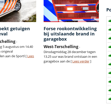
P
zoekt getuigen
Forse rookontwikkeling
eval
bij uitslaande brand in
garagebox
chelling
-
West-Terschelling
g 5 augustus om 14.40
-
n ongeval
Dinsdagmiddag 28 december tegen
en aan de Sportl [
Lees
13.25 uur was brand ontstaan in een
garagebox aan de [
Lees verder
]