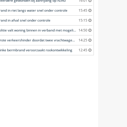
eerdere gewonden bij aanrijding op N340
16:01
rand in riet langs water snel onder controle
15:45
rand in afval snel onder controle
15:15
Politie valt woning binnen in verband met mogelijk vuurwapen
14:50
Grote verkeershinder doordat twee vrachtwagens botsen tunnel
14:25
linke bermbrand veroorzaakt rookontwikkeling
12:45