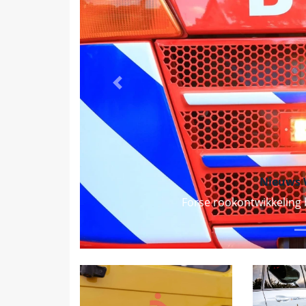
Vorige
Nieuws W
Forse rookontwikkeling 