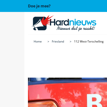
Doe je mee?
Home
Friesland
112 West-Terschelling