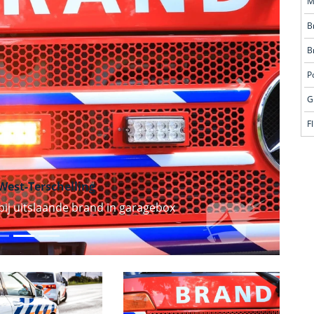
M
B
B
Volgende
F
est-Terschelling
bij uitslaande brand in garagebox