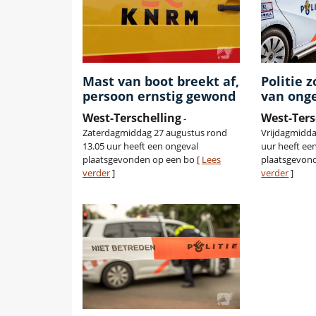
Mast van boot breekt af,
Politie 
persoon ernstig gewond
van ong
West-Terschelling
West-Ters
-
Zaterdagmiddag 27 augustus rond
Vrijdagmidda
13.05 uur heeft een ongeval
uur heeft ee
plaatsgevonden op een bo [
Lees
plaatsgevond
verder
]
verder
]