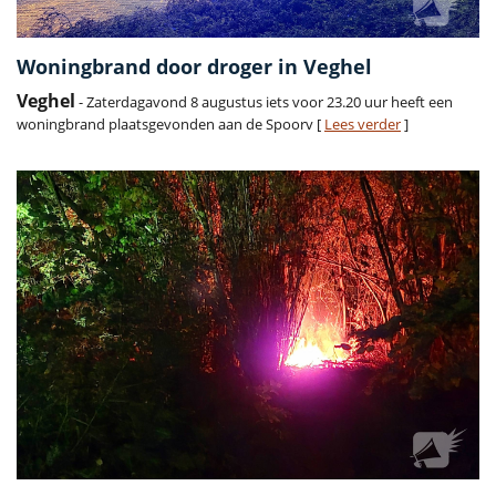
Woningbrand door droger in Veghel
Veghel
- Zaterdagavond 8 augustus iets voor 23.20 uur heeft een
woningbrand plaatsgevonden aan de Spoorv [
Lees verder
]