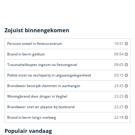
Zojuist binnengekomen
Persoon onwel in fitnesscentrum
10:51
Brand in berm geblust
09:54
Traumahelikopter ingezet na fietsongeval
09:05
Politie-inzet na vechtpartij in uitgaansgelegenheid
03:15
Brandweer bestrijdt vlammen in aanhanger
23:35
Woningbrand door droger in Veghel
23:23
Brandweer snel ter plaatse bij bosbrand
22:25
Brand in berm langs snelweg
22:18
Populair vandaag