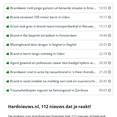
Brandweer redt jonge ganzen uit benarde situatie in Amersfoort
14:55
Brand verwoest 100 meter berm in Uden
19:17
Groot stuk gras in brand naast transportbedrijf in Nieuwegein
15:15
Brand in flat beperkt tot balkon in Amsterdam
16:40
Woningbrand door droger in Veghel in Veghel
23:23
Brand in berm langs snelweg in Uden
22:18
Agent gewond en politieauto zwaar beschadigd tijdens achtervolging in Uden
20:30
Brandweer snel in actie bij natuurbrand in 's-Heer Arendskerke
21:20
Brand in stoel ontdekt na melding van rook en vuurverschijnselen in portiekflat in Rotterdam
20:45
Traumahelikopter ingezet na fietsongeval in Zierikzee
09:05
Hardnieuws.nl, 112 nieuws dat je raakt!
De makers van Hardnieuws brengen het 112 nieuws al heel wat