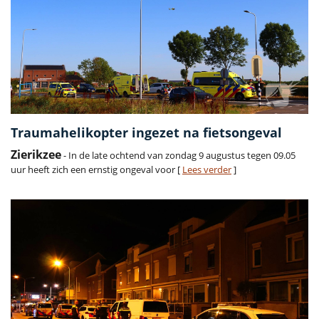
Traumahelikopter ingezet na fietsongeval
Zierikzee
- In de late ochtend van zondag 9 augustus tegen 09.05
uur heeft zich een ernstig ongeval voor [
Lees verder
]