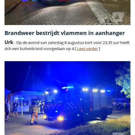
Brandweer bestrijdt vlammen in aanhanger
Urk
- Op de avond van zaterdag 8 augustus kort voor 23.35 uur heeft
zich een buitenbrand voorgedaan op d [
Lees verder
]