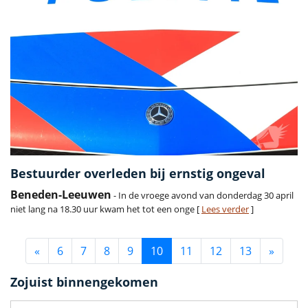
Bestuurder overleden bij ernstig ongeval
Beneden-Leeuwen
- In de vroege avond van donderdag 30 april
niet lang na 18.30 uur kwam het tot een onge [
Lees verder
]
«
6
7
8
9
10
11
12
13
»
Zojuist binnengekomen