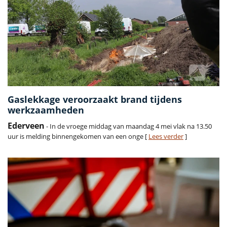
Gaslekkage veroorzaakt brand tijdens
werkzaamheden
Ederveen
- In de vroege middag van maandag 4 mei vlak na 13.50
uur is melding binnengekomen van een onge [
Lees verder
]