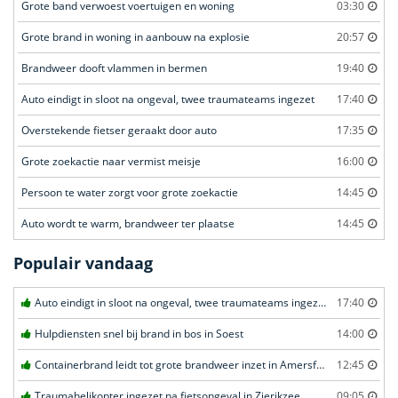
Grote band verwoest voertuigen en woning
03:30
Grote brand in woning in aanbouw na explosie
20:57
Brandweer dooft vlammen in bermen
19:40
Auto eindigt in sloot na ongeval, twee traumateams ingezet
17:40
Overstekende fietser geraakt door auto
17:35
Grote zoekactie naar vermist meisje
16:00
Persoon te water zorgt voor grote zoekactie
14:45
Auto wordt te warm, brandweer ter plaatse
14:45
Populair vandaag
Auto eindigt in sloot na ongeval, twee traumateams ingezet in Uden
17:40
Hulpdiensten snel bij brand in bos in Soest
14:00
Containerbrand leidt tot grote brandweer inzet in Amersfoort
12:45
Traumahelikopter ingezet na fietsongeval in Zierikzee
09:05