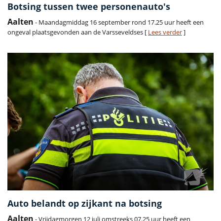
Botsing tussen twee personenauto's
Aalten
- Maandagmiddag 16 september rond 17.25 uur heeft een
ongeval plaatsgevonden aan de Varsseveldses [
Lees verder
]
Auto belandt op zijkant na botsing
Aalten
- Vrijdagmorgen 12 juli omstreeks 07.25 uur heeft een