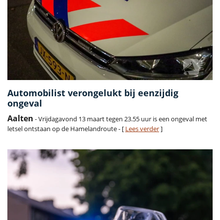
Automobilist verongelukt bij eenzijdig
ongeval
Aalten
- Vrijdagavond 13 maart tegen 23.55 uur is een ongeval met
letsel ontstaan op de Hamelandroute - [
Lees verder
]