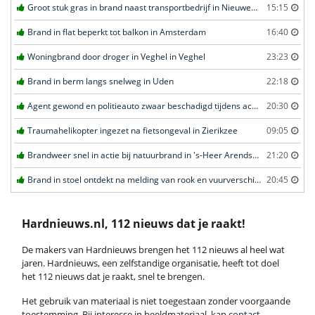
Groot stuk gras in brand naast transportbedrijf in Nieuwegein
15:15
Brand in flat beperkt tot balkon in Amsterdam
16:40
Woningbrand door droger in Veghel in Veghel
23:23
Brand in berm langs snelweg in Uden
22:18
Agent gewond en politieauto zwaar beschadigd tijdens achtervolging in Uden
20:30
Traumahelikopter ingezet na fietsongeval in Zierikzee
09:05
Brandweer snel in actie bij natuurbrand in 's-Heer Arendskerke
21:20
Brand in stoel ontdekt na melding van rook en vuurverschijnselen in portiekflat in Rotterdam
20:45
Hardnieuws.nl, 112 nieuws dat je raakt!
De makers van Hardnieuws brengen het 112 nieuws al heel wat
jaren. Hardnieuws, een zelfstandige organisatie, heeft tot doel
het 112 nieuws dat je raakt, snel te brengen.
Het gebruik van materiaal is niet toegestaan zonder voorgaande
toestemming. Bij interesse in beeldmateriaal, kan
contact