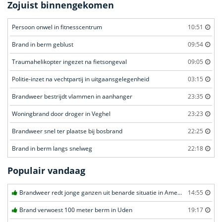
Zojuist binnengekomen
Persoon onwel in fitnesscentrum
10:51
Brand in berm geblust
09:54
Traumahelikopter ingezet na fietsongeval
09:05
Politie-inzet na vechtpartij in uitgaansgelegenheid
03:15
Brandweer bestrijdt vlammen in aanhanger
23:35
Woningbrand door droger in Veghel
23:23
Brandweer snel ter plaatse bij bosbrand
22:25
Brand in berm langs snelweg
22:18
Populair vandaag
Brandweer redt jonge ganzen uit benarde situatie in Amersfoort
14:55
Brand verwoest 100 meter berm in Uden
19:17