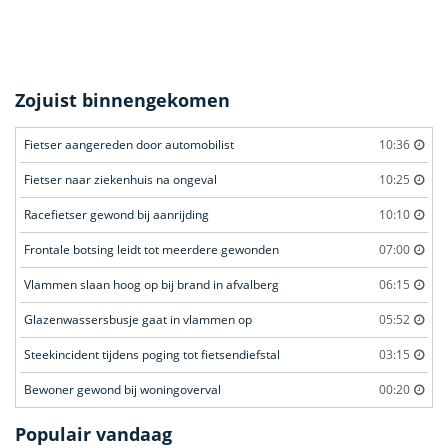
Zojuist binnengekomen
Fietser aangereden door automobilist
10:36
Fietser naar ziekenhuis na ongeval
10:25
Racefietser gewond bij aanrijding
10:10
Frontale botsing leidt tot meerdere gewonden
07:00
Vlammen slaan hoog op bij brand in afvalberg
06:15
Glazenwassersbusje gaat in vlammen op
05:52
Steekincident tijdens poging tot fietsendiefstal
03:15
Bewoner gewond bij woningoverval
00:20
Populair vandaag