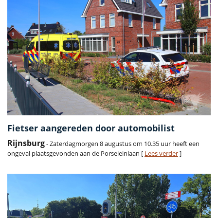
Fietser aangereden door automobilist
Rijnsburg
- Zaterdagmorgen 8 augustus om 10.35 uur heeft een
ongeval plaatsgevonden aan de Porseleinlaan [
Lees verder
]