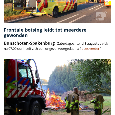
Frontale botsing leidt tot meerdere
gewonden
Bunschoten-Spakenburg
- Zaterdagochtend 8 augustus vlak
na 07.00 uur heeft zich een ongeval voorgedaan a [
Lees verder
]