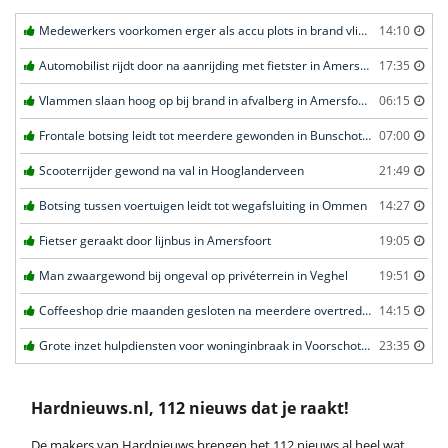
Medewerkers voorkomen erger als accu plots in brand vliegt in Amersfoort
14:10
Automobilist rijdt door na aanrijding met fietster in Amersfoort
17:35
Vlammen slaan hoog op bij brand in afvalberg in Amersfoort
06:15
Frontale botsing leidt tot meerdere gewonden in Bunschoten-Spakenburg
07:00
Scooterrijder gewond na val in Hooglanderveen
21:49
Botsing tussen voertuigen leidt tot wegafsluiting in Ommen
14:27
Fietser geraakt door lijnbus in Amersfoort
19:05
Man zwaargewond bij ongeval op privéterrein in Veghel
19:51
Coffeeshop drie maanden gesloten na meerdere overtredingen in Leiden
14:15
Grote inzet hulpdiensten voor woninginbraak in Voorschoten
23:35
Hardnieuws.nl, 112 nieuws dat je raakt!
De makers van Hardnieuws brengen het 112 nieuws al heel wat