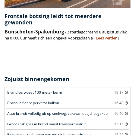
Frontale botsing leidt tot meerdere
gewonden
Bunschoten-Spakenburg
- Zaterdagochtend 8 augustus vlak
na 07.00 uur heeft zich een ongeval voorgedaan a [
Lees verder
]
Zojuist binnengekomen
Brand verwoest 100 meter berm
19:17
Brand in flat beperkt tot balkon
16:40
Auto brandt volledig uit op snelweg, caravan optijd losgekoppeld
16:40
Groot stuk gras in brand naast transportbedrijf
15:15
Brandweer redt jonge ganzen uit benarde situatie
14:55