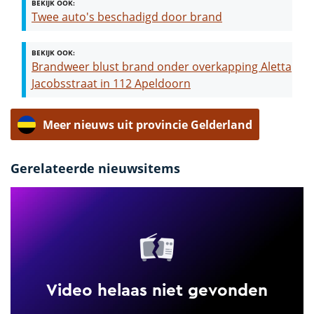
BEKIJK OOK:
Twee auto's beschadigd door brand
BEKIJK OOK:
Brandweer blust brand onder overkapping Aletta
Jacobsstraat in 112 Apeldoorn
Meer nieuws uit provincie Gelderland
Gerelateerde nieuwsitems