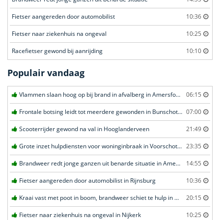
Fietser aangereden door automobilist
10:36
Fietser naar ziekenhuis na ongeval
10:25
Racefietser gewond bij aanrijding
10:10
Populair vandaag
Vlammen slaan hoog op bij brand in afvalberg in Amersfoort
06:15
Frontale botsing leidt tot meerdere gewonden in Bunschoten-Spakenburg
07:00
Scooterrijder gewond na val in Hooglanderveen
21:49
Grote inzet hulpdiensten voor woninginbraak in Voorschoten
23:35
Brandweer redt jonge ganzen uit benarde situatie in Amersfoort
14:55
Fietser aangereden door automobilist in Rijnsburg
10:36
Kraai vast met poot in boom, brandweer schiet te hulp in Barneveld
20:15
Fietser naar ziekenhuis na ongeval in Nijkerk
10:25