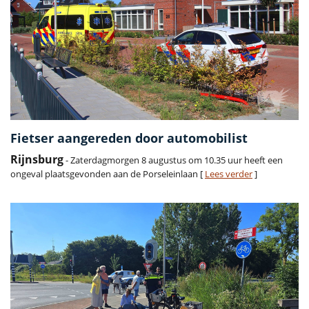
Fietser aangereden door automobilist
Rijnsburg
- Zaterdagmorgen 8 augustus om 10.35 uur heeft een
ongeval plaatsgevonden aan de Porseleinlaan [
Lees verder
]