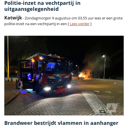
Politie-inzet na vechtpartij in
uitgaansgelegenheid
Katwijk
- Zondagmorgen 9 augustus om 03.55 uur was er een grote
politie-inzet na een vechtpartij in een [
Lees verder
]
Brandweer bestrijdt vlammen in aanhanger