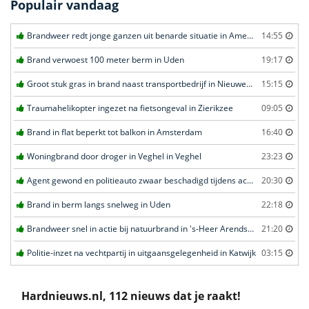
Populair vandaag
Brandweer redt jonge ganzen uit benarde situatie in Amersfoort
14:55
Brand verwoest 100 meter berm in Uden
19:17
Groot stuk gras in brand naast transportbedrijf in Nieuwegein
15:15
Traumahelikopter ingezet na fietsongeval in Zierikzee
09:05
Brand in flat beperkt tot balkon in Amsterdam
16:40
Woningbrand door droger in Veghel in Veghel
23:23
Agent gewond en politieauto zwaar beschadigd tijdens achtervolging in Uden
20:30
Brand in berm langs snelweg in Uden
22:18
Brandweer snel in actie bij natuurbrand in 's-Heer Arendskerke
21:20
Politie-inzet na vechtpartij in uitgaansgelegenheid in Katwijk
03:15
Hardnieuws.nl, 112 nieuws dat je raakt!