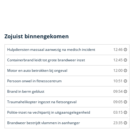
Zojuist binnengekomen
Hulpdiensten massaal aanwezig na medisch incident
12:46
Containerbrand leidt tot grote brandweer inzet
12:45
Motor en auto betrokken bij ongeval
12:00
Persoon onwel in fitnesscentrum
10:51
Brand in berm geblust
09:54
Traumahelikopter ingezet na fietsongeval
09:05
Politie-inzet na vechtpartij in uitgaansgelegenheid
03:15
Brandweer bestrijdt vlammen in aanhanger
23:35