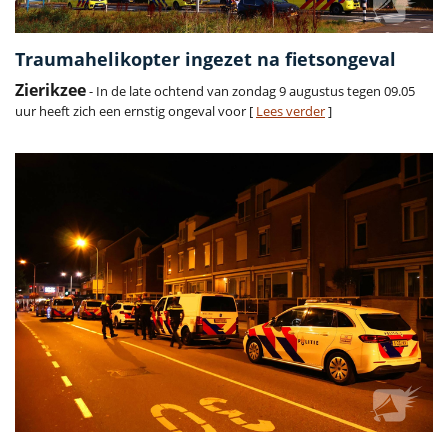
Traumahelikopter ingezet na fietsongeval
Zierikzee
- In de late ochtend van zondag 9 augustus tegen 09.05
uur heeft zich een ernstig ongeval voor [
Lees verder
]