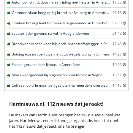
Automobilist rijdt door na aanrijding met fietster in Amersfoort
17:35
Vlammen slaan hoog op bij brand in afvalberg in Amersfoort
06:15
Frontale botsing leidt tot meerdere gewonden in Bunschoten-Spakenburg
07:00
Scooterrijder gewond na val in Hooglanderveen
21:49
Brandweer in actie voor lekkende brandstofoplegger in Stroe
12:40
Botsing tussen voertuigen leidt tot wegafsluiting in Ommen
14:27
Fietser geraakt door lijnbus in Amersfoort
19:05
Man zwaargewond bij ongeval op privéterrein in Veghel
19:51
Coffeeshop drie maanden gesloten na meerdere overtredingen in Leiden
14:15
Hardnieuws.nl, 112 nieuws dat je raakt!
De makers van Hardnieuws brengen het 112 nieuws al heel wat
jaren. Hardnieuws, een zelfstandige organisatie, heeft tot doel
het 112 nieuws dat je raakt, snel te brengen.