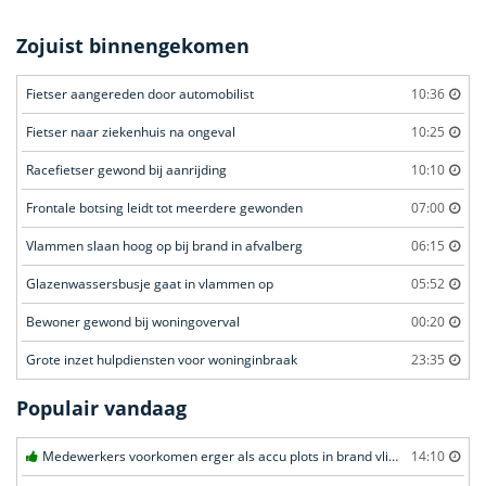
Zojuist binnengekomen
Fietser aangereden door automobilist
10:36
Fietser naar ziekenhuis na ongeval
10:25
Racefietser gewond bij aanrijding
10:10
Frontale botsing leidt tot meerdere gewonden
07:00
Vlammen slaan hoog op bij brand in afvalberg
06:15
Glazenwassersbusje gaat in vlammen op
05:52
Bewoner gewond bij woningoverval
00:20
Grote inzet hulpdiensten voor woninginbraak
23:35
Populair vandaag
Medewerkers voorkomen erger als accu plots in brand vliegt in Amersfoort
14:10