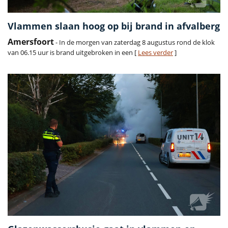
Vlammen slaan hoog op bij brand in afvalberg
Amersfoort
- In de morgen van zaterdag 8 augustus rond de klok
van 06.15 uur is brand uitgebroken in een [
Lees verder
]