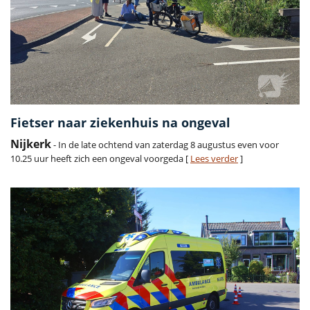
Fietser naar ziekenhuis na ongeval
Nijkerk
- In de late ochtend van zaterdag 8 augustus even voor
10.25 uur heeft zich een ongeval voorgeda [
Lees verder
]