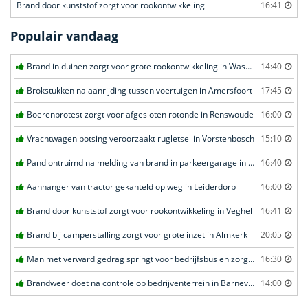
Brand door kunststof zorgt voor rookontwikkeling
16:41
Populair vandaag
Brand in duinen zorgt voor grote rookontwikkeling in Wassenaar
14:40
Brokstukken na aanrijding tussen voertuigen in Amersfoort
17:45
Boerenprotest zorgt voor afgesloten rotonde in Renswoude
16:00
Vrachtwagen botsing veroorzaakt rugletsel in Vorstenbosch
15:10
Pand ontruimd na melding van brand in parkeergarage in Leeuwarden
16:40
Aanhanger van tractor gekanteld op weg in Leiderdorp
16:00
Brand door kunststof zorgt voor rookontwikkeling in Veghel
16:41
Brand bij camperstalling zorgt voor grote inzet in Almkerk
20:05
Man met verward gedrag springt voor bedrijfsbus en zorgt voor opschudding in Veghel
16:30
Brandweer doet na controle op bedrijventerrein in Barneveld
14:00