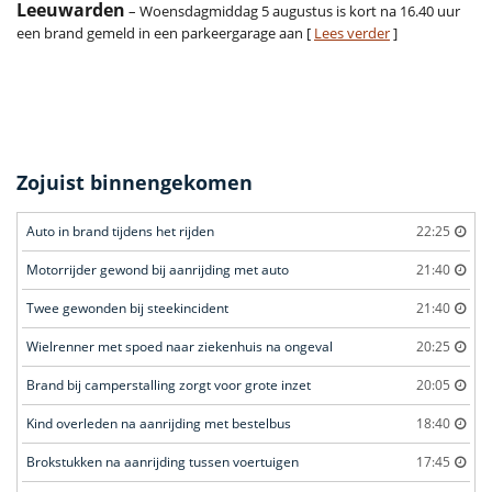
Leeuwarden
– Woensdagmiddag 5 augustus is kort na 16.40 uur
een brand gemeld in een parkeergarage aan [
Lees verder
]
Zojuist binnengekomen
Auto in brand tijdens het rijden
22:25
Motorrijder gewond bij aanrijding met auto
21:40
Twee gewonden bij steekincident
21:40
Wielrenner met spoed naar ziekenhuis na ongeval
20:25
Brand bij camperstalling zorgt voor grote inzet
20:05
Kind overleden na aanrijding met bestelbus
18:40
Brokstukken na aanrijding tussen voertuigen
17:45