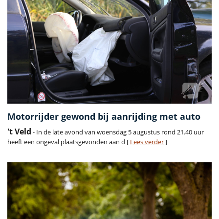
Motorrijder gewond bij aanrijding met auto
't Veld
- In de late avond van woensdag 5 augustus rond 21.40 uur
heeft een ongeval plaatsgevonden aan d [
Lees verder
]