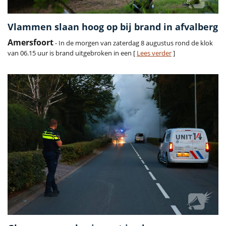
Vlammen slaan hoog op bij brand in afvalberg
Amersfoort
- In de morgen van zaterdag 8 augustus rond de klok
van 06.15 uur is brand uitgebroken in een [
Lees verder
]