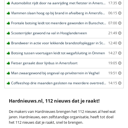
Automobilist rijdt door na aanrijding met fietster in Amersfoort
17:35
Vlammen slaan hoog op bij brand in afvalberg in Amersfoort
06:15
Frontale botsing leidt tot meerdere gewonden in Bunschoten-Spakenburg
07:00
Scooterrijder gewond na val in Hooglanderveen
21:49
Brandweer in actie voor lekkende brandstofoplegger in Stroe
12:40
Botsing tussen voertuigen leidt tot wegafsluiting in Ommen
14:27
Fietser geraakt door lijnbus in Amersfoort
19:05
Man zwaargewond bij ongeval op privéterrein in Veghel
19:51
Coffeeshop drie maanden gesloten na meerdere overtredingen in Leiden
14:15
Hardnieuws.nl, 112 nieuws dat je raakt!
De makers van Hardnieuws brengen het 112 nieuws al heel wat
jaren. Hardnieuws, een zelfstandige organisatie, heeft tot doel
het 112 nieuws dat je raakt, snel te brengen.