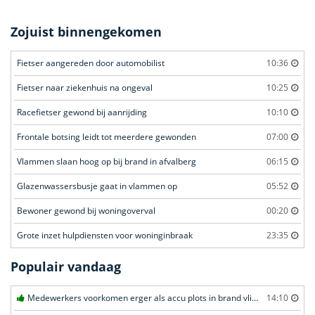
Zojuist binnengekomen
Fietser aangereden door automobilist
10:36
Fietser naar ziekenhuis na ongeval
10:25
Racefietser gewond bij aanrijding
10:10
Frontale botsing leidt tot meerdere gewonden
07:00
Vlammen slaan hoog op bij brand in afvalberg
06:15
Glazenwassersbusje gaat in vlammen op
05:52
Bewoner gewond bij woningoverval
00:20
Grote inzet hulpdiensten voor woninginbraak
23:35
Populair vandaag
Medewerkers voorkomen erger als accu plots in brand vliegt in Amersfoort
14:10