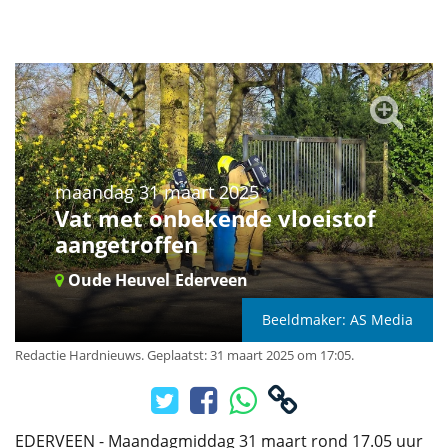
maandag 31 maart 2025
Vat met onbekende vloeistof
aangetroffen
Oude Heuvel
Ederveen
Beeldmaker: AS Media
Redactie Hardnieuws
.
Geplaatst: 31 maart 2025 om 17:05.
EDERVEEN - Maandagmiddag 31 maart rond 17.05 uur