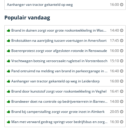
Aanhanger van tractor gekanteld op weg
16:00
Populair vandaag
Brand in duinen zorgt voor grote rookontwikkeling in Wassenaar
14:40
Brokstukken na aanrijding tussen voertuigen in Amersfoort
17:45
Boerenprotest zorgt voor afgesloten rotonde in Renswoude
16:00
Vrachtwagen botsing veroorzaakt rugletsel in Vorstenbosch
15:10
Pand ontruimd na melding van brand in parkeergarage in Leeuwarden
16:40
Aanhanger van tractor gekanteld op weg in Leiderdorp
16:00
Brand door kunststof zorgt voor rookontwikkeling in Veghel
16:41
Brandweer doet na controle op bedrijventerrein in Barneveld
14:00
Brand bij camperstalling zorgt voor grote inzet in Almkerk
20:05
Man met verward gedrag springt voor bedrijfsbus en zorgt voor opschudding in Veghel
16:30