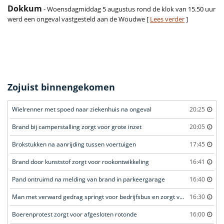
Dokkum
- Woensdagmiddag 5 augustus rond de klok van 15.50 uur
werd een ongeval vastgesteld aan de Woudwe [
Lees verder
]
Zojuist binnengekomen
Wielrenner met spoed naar ziekenhuis na ongeval
20:25
Brand bij camperstalling zorgt voor grote inzet
20:05
Brokstukken na aanrijding tussen voertuigen
17:45
Brand door kunststof zorgt voor rookontwikkeling
16:41
Pand ontruimd na melding van brand in parkeergarage
16:40
Man met verward gedrag springt voor bedrijfsbus en zorgt voor opschudding
16:30
Boerenprotest zorgt voor afgesloten rotonde
16:00