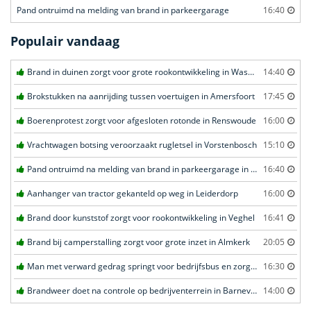
Pand ontruimd na melding van brand in parkeergarage
16:40
Populair vandaag
Brand in duinen zorgt voor grote rookontwikkeling in Wassenaar
14:40
Brokstukken na aanrijding tussen voertuigen in Amersfoort
17:45
Boerenprotest zorgt voor afgesloten rotonde in Renswoude
16:00
Vrachtwagen botsing veroorzaakt rugletsel in Vorstenbosch
15:10
Pand ontruimd na melding van brand in parkeergarage in Leeuwarden
16:40
Aanhanger van tractor gekanteld op weg in Leiderdorp
16:00
Brand door kunststof zorgt voor rookontwikkeling in Veghel
16:41
Brand bij camperstalling zorgt voor grote inzet in Almkerk
20:05
Man met verward gedrag springt voor bedrijfsbus en zorgt voor opschudding in Veghel
16:30
Brandweer doet na controle op bedrijventerrein in Barneveld
14:00