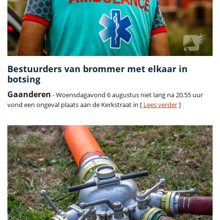
Bestuurders van brommer met elkaar in
botsing
Gaanderen
- Woensdagavond 6 augustus niet lang na 20.55 uur
vond een ongeval plaats aan de Kerkstraat in [
Lees verder
]