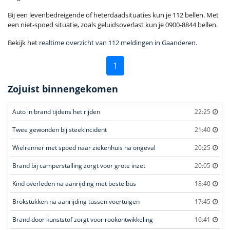
Bij een levenbedreigende of heterdaadsituaties kun je 112 bellen. Met
een niet-spoed situatie, zoals geluidsoverlast kun je 0900-8844 bellen.
Bekijk het
realtime overzicht van 112 meldingen in Gaanderen
.
1
Zojuist binnengekomen
Auto in brand tijdens het rijden
22:25
Twee gewonden bij steekincident
21:40
Wielrenner met spoed naar ziekenhuis na ongeval
20:25
Brand bij camperstalling zorgt voor grote inzet
20:05
Kind overleden na aanrijding met bestelbus
18:40
Brokstukken na aanrijding tussen voertuigen
17:45
Brand door kunststof zorgt voor rookontwikkeling
16:41