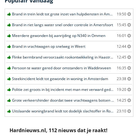
Populair vandaag
Brand in trein leidt tot grote inzet van hulpdiensten in Amersfoort
19:50
Brand in riet langs water snel onder controle in Amersfoort
15:45
Meerdere gewonden bij aanrijding op N340 in Ommen
16:01
Brand in vrachtwagen op snelweg in Weert
12:44
Flinke bermbrand veroorzaakt rookontwikkeling in Haastrecht
12:45
Persoon te water gered door omstanders in Waddinxveen
16:35
Steekincident leidt tot gewonde in woning in Amsterdam
23:38
Politie zet groots in bij incident met man met verward gedrag in Leeuwarden
19:20
Grote verkeershinder doordat twee vrachtwagens botsen tunnel in Zwijndrecht
14:25
Uitslaande woningbrand leidt tot dodelijk slachtoffer in Rotterdam
23:10
Hardnieuws.nl, 112 nieuws dat je raakt!