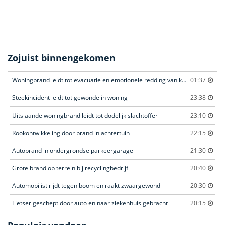
Zojuist binnengekomen
Woningbrand leidt tot evacuatie en emotionele redding van kat
01:37
Steekincident leidt tot gewonde in woning
23:38
Uitslaande woningbrand leidt tot dodelijk slachtoffer
23:10
Rookontwikkeling door brand in achtertuin
22:15
Autobrand in ondergrondse parkeergarage
21:30
Grote brand op terrein bij recyclingbedrijf
20:40
Automobilist rijdt tegen boom en raakt zwaargewond
20:30
Fietser geschept door auto en naar ziekenhuis gebracht
20:15