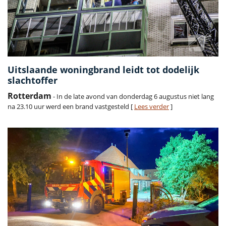
Uitslaande woningbrand leidt tot dodelijk
slachtoffer
Rotterdam
- In de late avond van donderdag 6 augustus niet lang
na 23.10 uur werd een brand vastgesteld [
Lees verder
]