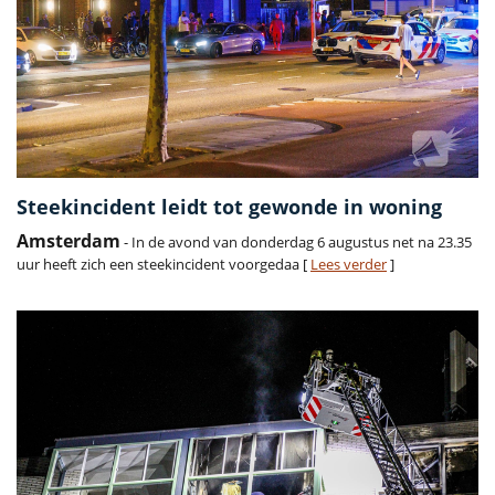
Steekincident leidt tot gewonde in woning
Amsterdam
- In de avond van donderdag 6 augustus net na 23.35
uur heeft zich een steekincident voorgedaa [
Lees verder
]