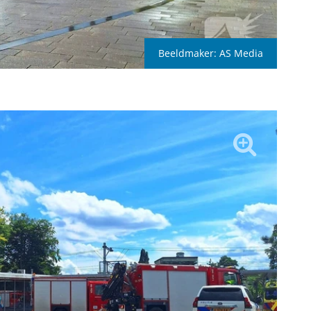
Beeldmaker:
AS Media