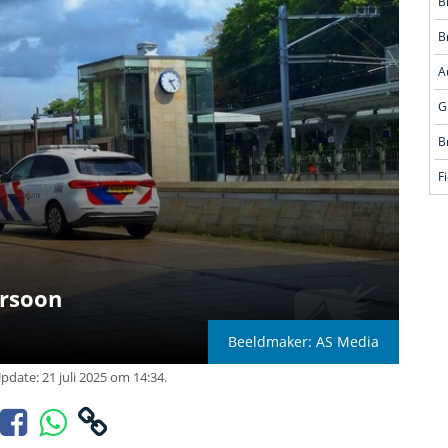
B
B
G
B
F
ersoon
Beeldmaker: AS Media
pdate: 21 juli 2025 om 14:34.