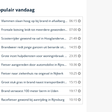
opulair vandaag
Vlammen slaan hoog op bij brand in afvalberg in Amersfoort
06:15
Frontale botsing leidt tot meerdere gewonden in Bunschoten-Spakenburg
07:00
Scooterrijder gewond na val in Hooglanderveen
21:49
Brandweer redt jonge ganzen uit benarde situatie in Amersfoort
14:55
Grote inzet hulpdiensten voor woninginbraak in Voorschoten
23:35
Fietser aangereden door automobilist in Rijnsburg
10:36
Fietser naar ziekenhuis na ongeval in Nijkerk
10:25
Groot stuk gras in brand naast transportbedrijf in Nieuwegein
15:15
Brand verwoest 100 meter berm in Uden
19:17
Racefietser gewond bij aanrijding in Rijnsburg
10:10