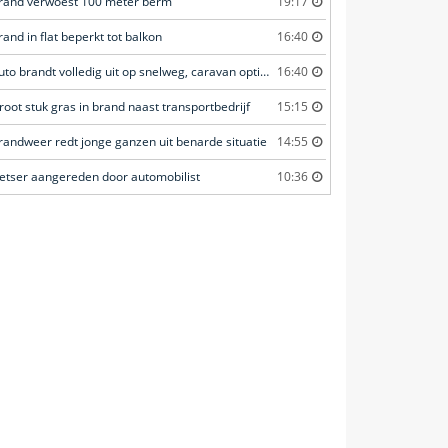
rand verwoest 100 meter berm
19:17
rand in flat beperkt tot balkon
16:40
Auto brandt volledig uit op snelweg, caravan optijd losgekoppeld
16:40
root stuk gras in brand naast transportbedrijf
15:15
randweer redt jonge ganzen uit benarde situatie
14:55
ietser aangereden door automobilist
10:36