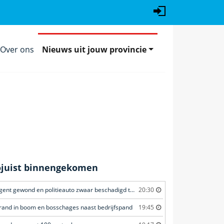
Over ons
Nieuws uit jouw provincie
ojuist binnengekomen
Agent gewond en politieauto zwaar beschadigd tijdens achtervolging
20:30
rand in boom en bosschages naast bedrijfspand
19:45