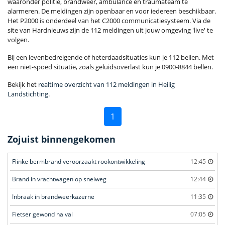
waaronder politie, brandweer, ambulance en traumateam te
alarmeren. De meldingen zijn openbaar en voor iedereen beschikbaar.
Het P2000 is onderdeel van het C2000 communicatiesysteem. Via de
site van Hardnieuws zijn de 112 meldingen uit jouw omgeving 'live' te
volgen.
Bij een levenbedreigende of heterdaadsituaties kun je 112 bellen. Met
een niet-spoed situatie, zoals geluidsoverlast kun je 0900-8844 bellen.
Bekijk het
realtime overzicht van 112 meldingen in Heilig
Landstichting
.
1
Zojuist binnengekomen
Flinke bermbrand veroorzaakt rookontwikkeling
12:45
Brand in vrachtwagen op snelweg
12:44
Inbraak in brandweerkazerne
11:35
Fietser gewond na val
07:05