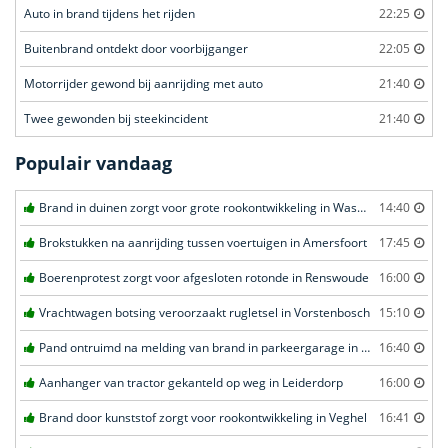
Auto in brand tijdens het rijden
22:25
Buitenbrand ontdekt door voorbijganger
22:05
Motorrijder gewond bij aanrijding met auto
21:40
Twee gewonden bij steekincident
21:40
Populair vandaag
Brand in duinen zorgt voor grote rookontwikkeling in Wassenaar
14:40
Brokstukken na aanrijding tussen voertuigen in Amersfoort
17:45
Boerenprotest zorgt voor afgesloten rotonde in Renswoude
16:00
Vrachtwagen botsing veroorzaakt rugletsel in Vorstenbosch
15:10
Pand ontruimd na melding van brand in parkeergarage in Leeuwarden
16:40
Aanhanger van tractor gekanteld op weg in Leiderdorp
16:00
Brand door kunststof zorgt voor rookontwikkeling in Veghel
16:41